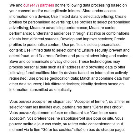
We and
our (447) partners
do the following data processing based on
your consent and/or our legitimate interest: Store and/or access
information on a device; Use limited data to select advertising; Create
profiles for personalised advertising; Use profiles to select personalised
advertising; Measure advertising performance; Measure content
performance; Understand audiences through statistics or combinations
of data from different sources; Develop and improve services; Create
profiles to personalise content; Use profiles to select personalised
content; Use limited data to select content; Ensure security, prevent and
detect fraud, and fix errors; Deliver and present advertising and content;
Save and communicate privacy choices. These technologies may
process personal data such as IP address and browsing data to offer
following functionalities: Identify devices based on information actively
requested; Use precise geolocation data; Match and combine data from
podcasts/2022/11/Les-Infos-People-du-lundi-07-
other data sources; Link different devices; Identify devices based on
information transmitted automatically.
novembre.mp3
Vous pouvez accepter en cliquant sur "Accepter et fermer", ou affiner en
sélectionnant les finalités et/ou partenaires dans "Gérer mes choix".
Vous pouvez également refuser en cliquant sur "Continuer sans
accepter". Vos préférences ne s'appliqueront que pour ce site. Vous
pouvez mettre à jour vos choix, ou retirer votre consentement à tout
moment via le lien "Gérer les cookies" situé en bas de chaque page.