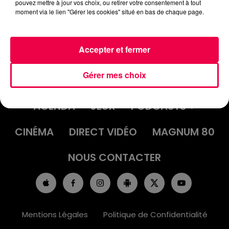
pouvez mettre à jour vos choix, ou retirer votre consentement à tout
moment via le lien "Gérer les cookies" situé en bas de chaque page.
Accepter et fermer
Gérer mes choix
ACCUEIL
INFOS
EMISSIONS
AGENDA
JEUX
PODCASTS
CINÉMA
DIRECT VIDÉO
MAGNUM 80
NOUS CONTACTER
Mentions Légales
Politique de Confidentialité