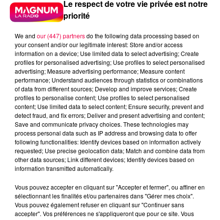
Le respect de votre vie privée est notre
priorité
We and
our (447) partners
do the following data processing based on
your consent and/or our legitimate interest: Store and/or access
information on a device; Use limited data to select advertising; Create
profiles for personalised advertising; Use profiles to select personalised
advertising; Measure advertising performance; Measure content
performance; Understand audiences through statistics or combinations
of data from different sources; Develop and improve services; Create
profiles to personalise content; Use profiles to select personalised
content; Use limited data to select content; Ensure security, prevent and
detect fraud, and fix errors; Deliver and present advertising and content;
Save and communicate privacy choices. These technologies may
process personal data such as IP address and browsing data to offer
following functionalities: Identify devices based on information actively
requested; Use precise geolocation data; Match and combine data from
other data sources; Link different devices; Identify devices based on
information transmitted automatically.
podcasts/2024/02/Les-Infos-People-du-jeudi-08-
Vous pouvez accepter en cliquant sur "Accepter et fermer", ou affiner en
sélectionnant les finalités et/ou partenaires dans "Gérer mes choix".
fevrier.mp3
Vous pouvez également refuser en cliquant sur "Continuer sans
accepter". Vos préférences ne s'appliqueront que pour ce site. Vous