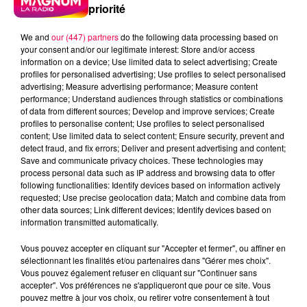
priorité
We and
our (447) partners
do the following data processing based on
your consent and/or our legitimate interest: Store and/or access
information on a device; Use limited data to select advertising; Create
profiles for personalised advertising; Use profiles to select personalised
advertising; Measure advertising performance; Measure content
performance; Understand audiences through statistics or combinations
of data from different sources; Develop and improve services; Create
profiles to personalise content; Use profiles to select personalised
content; Use limited data to select content; Ensure security, prevent and
detect fraud, and fix errors; Deliver and present advertising and content;
Save and communicate privacy choices. These technologies may
process personal data such as IP address and browsing data to offer
following functionalities: Identify devices based on information actively
requested; Use precise geolocation data; Match and combine data from
other data sources; Link different devices; Identify devices based on
information transmitted automatically.
podcasts/2024/06/Les-Infos-People-du-mardi-11-
Vous pouvez accepter en cliquant sur "Accepter et fermer", ou affiner en
juin.mp3
sélectionnant les finalités et/ou partenaires dans "Gérer mes choix".
Vous pouvez également refuser en cliquant sur "Continuer sans
accepter". Vos préférences ne s'appliqueront que pour ce site. Vous
pouvez mettre à jour vos choix, ou retirer votre consentement à tout