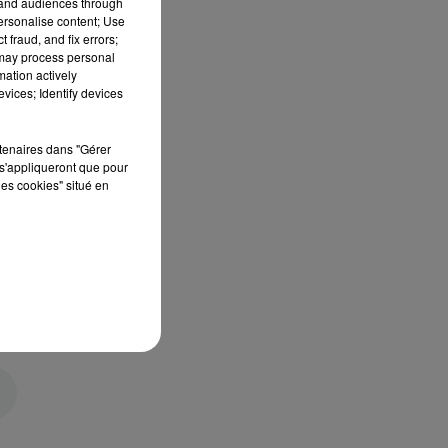
tand audiences through
personalise content; Use
 fraud, and fix errors;
 may process personal
mation actively
vices; Identify devices
rtenaires dans "Gérer
s'appliqueront que pour
les cookies" situé en