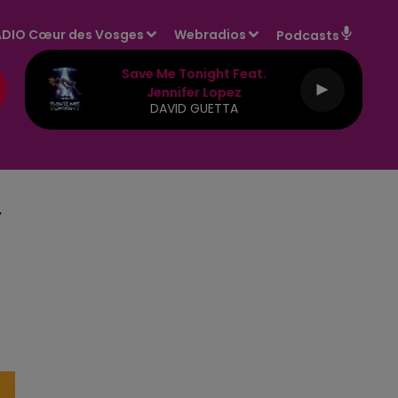
DIO Cœur des Vosges
Webradios
Podcasts
Save Me Tonight Feat.
Jennifer Lopez
DAVID GUETTA
Y