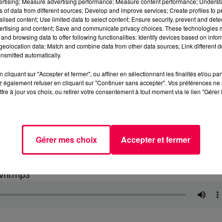
vertising; Measure advertising performance; Measure content performance; Unders
ns of data from different sources; Develop and improve services; Create profiles to 
alised content; Use limited data to select content; Ensure security, prevent and detect
ertising and content; Save and communicate privacy choices. These technologies
and browsing data to offer following functionalities: Identify devices based on infor
eolocation data; Match and combine data from other data sources; Link different de
nsmitted automatically.
cliquant sur "Accepter et fermer", ou affiner en sélectionnant les finalités et/ou pa
 également refuser en cliquant sur "Continuer sans accepter". Vos préférences ne 
tre à jour vos choix, ou retirer votre consentement à tout moment via le lien "Gérer 
Gérer mes choix
Accepter et fermer
vril.mp3