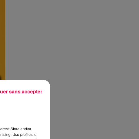
uer sans accepter
erest: Store and/or
tising; Use profiles to