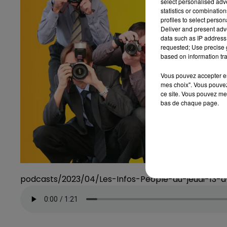
select personalised ad
statistics or combinatio
profiles to select person
Deliver and present adv
data such as IP address 
requested; Use precise g
based on information tra
Vous pouvez accepter en 
mes choix". Vous pouvez
ce site. Vous pouvez met
bas de chaque page.
podcasts/2023/04/Les-Infos-People-du-jeudi-13-a