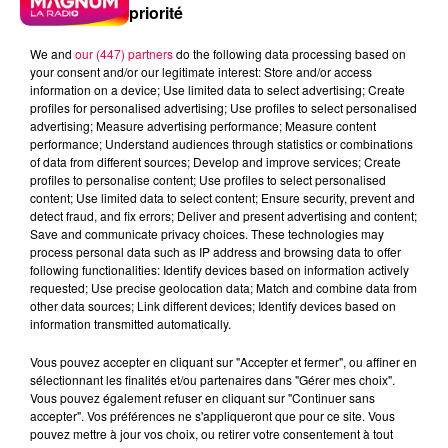
priorité
We and
our (447) partners
do the following data processing based on
your consent and/or our legitimate interest: Store and/or access
information on a device; Use limited data to select advertising; Create
profiles for personalised advertising; Use profiles to select personalised
advertising; Measure advertising performance; Measure content
performance; Understand audiences through statistics or combinations
of data from different sources; Develop and improve services; Create
profiles to personalise content; Use profiles to select personalised
content; Use limited data to select content; Ensure security, prevent and
detect fraud, and fix errors; Deliver and present advertising and content;
Save and communicate privacy choices. These technologies may
process personal data such as IP address and browsing data to offer
following functionalities: Identify devices based on information actively
requested; Use precise geolocation data; Match and combine data from
other data sources; Link different devices; Identify devices based on
information transmitted automatically.
podcasts/2024/01/Les-Infos-People-du-lundi-15-
Vous pouvez accepter en cliquant sur "Accepter et fermer", ou affiner en
janvier.mp3
sélectionnant les finalités et/ou partenaires dans "Gérer mes choix".
Vous pouvez également refuser en cliquant sur "Continuer sans
accepter". Vos préférences ne s'appliqueront que pour ce site. Vous
pouvez mettre à jour vos choix, ou retirer votre consentement à tout