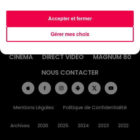
Accepter et fermer
ACCUEIL
INFOS
EMISSIONS
Gérer mes choix
AGENDA
JEUX
PODCASTS
CINÉMA
DIRECT VIDÉO
MAGNUM 80
NOUS CONTACTER
Mentions Légales
Politique de Confidentialité
Archives
2026
2025
2024
2023
2022