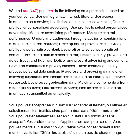
We and
our (447) partners
do the following data processing based on
your consent and/or our legitimate interest: Store and/or access
information on a device; Use limited data to select advertising; Create
profiles for personalised advertising; Use profiles to select personalised
advertising; Measure advertising performance; Measure content
performance; Understand audiences through statistics or combinations
of data from different sources; Develop and improve services; Create
profiles to personalise content; Use profiles to select personalised
content; Use limited data to select content; Ensure security, prevent and
detect fraud, and fix errors; Deliver and present advertising and content;
Save and communicate privacy choices. These technologies may
process personal data such as IP address and browsing data to offer
following functionalities: Identify devices based on information actively
requested; Use precise geolocation data; Match and combine data from
other data sources; Link different devices; Identify devices based on
podcasts/2024/02/Les-Infos-People-du-jeudi-15-
information transmitted automatically.
fevrier.mp3
Vous pouvez accepter en cliquant sur "Accepter et fermer", ou affiner en
sélectionnant les finalités et/ou partenaires dans "Gérer mes choix".
Vous pouvez également refuser en cliquant sur "Continuer sans
accepter". Vos préférences ne s'appliqueront que pour ce site. Vous
pouvez mettre à jour vos choix, ou retirer votre consentement à tout
moment via le lien "Gérer les cookies" situé en bas de chaque page.