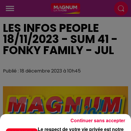
LES INFOS PEOPLE
18/11/2023 - SUM 41 -
FONKY FAMILY - JUL
Publié : 18 décembre 2023 à 10h45
Continuer sans accepter
Le respect de votre vie privée est notre