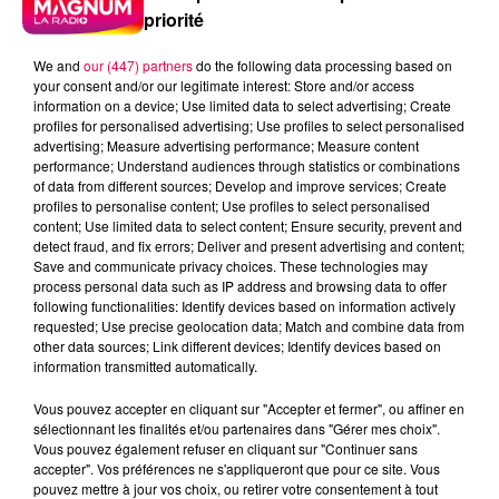
priorité
We and
our (447) partners
do the following data processing based on
your consent and/or our legitimate interest: Store and/or access
information on a device; Use limited data to select advertising; Create
profiles for personalised advertising; Use profiles to select personalised
advertising; Measure advertising performance; Measure content
performance; Understand audiences through statistics or combinations
of data from different sources; Develop and improve services; Create
profiles to personalise content; Use profiles to select personalised
content; Use limited data to select content; Ensure security, prevent and
detect fraud, and fix errors; Deliver and present advertising and content;
Save and communicate privacy choices. These technologies may
process personal data such as IP address and browsing data to offer
following functionalities: Identify devices based on information actively
Flash infos
requested; Use precise geolocation data; Match and combine data from
Crédit :
Flash infos
other data sources; Link different devices; Identify devices based on
information transmitted automatically.
podcasts/2023/12/Les-Infos-People-du-lundi-18-
Vous pouvez accepter en cliquant sur "Accepter et fermer", ou affiner en
decembre.mp3
sélectionnant les finalités et/ou partenaires dans "Gérer mes choix".
Vous pouvez également refuser en cliquant sur "Continuer sans
accepter". Vos préférences ne s'appliqueront que pour ce site. Vous
pouvez mettre à jour vos choix, ou retirer votre consentement à tout