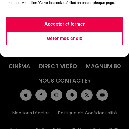
moment via le lien "Gérer les cookies" situé en bas de chaque page.
Accepter et fermer
ACCUEIL
INFOS
EMISSIONS
Gérer mes choix
AGENDA
JEUX
PODCASTS
CINÉMA
DIRECT VIDÉO
MAGNUM 80
NOUS CONTACTER
Mentions Légales
Politique de Confidentialité