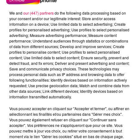
priorité
We and
our (447) partners
do the following data processing based on
your consent and/or our legitimate interest: Store and/or access
information on a device; Use limited data to select advertising; Create
profiles for personalised advertising; Use profiles to select personalised
advertising; Measure advertising performance; Measure content
performance; Understand audiences through statistics or combinations
of data from different sources; Develop and improve services; Create
profiles to personalise content; Use profiles to select personalised
content; Use limited data to select content; Ensure security, prevent and
detect fraud, and fix errors; Deliver and present advertising and content;
Save and communicate privacy choices. These technologies may
process personal data such as IP address and browsing data to offer
following functionalities: Identify devices based on information actively
requested; Use precise geolocation data; Match and combine data from
other data sources; Link different devices; Identify devices based on
information transmitted automatically.
podcasts/2024/05/Infos-People-20052024.mp3
Vous pouvez accepter en cliquant sur "Accepter et fermer", ou affiner en
sélectionnant les finalités et/ou partenaires dans "Gérer mes choix".
Vous pouvez également refuser en cliquant sur "Continuer sans
accepter". Vos préférences ne s'appliqueront que pour ce site. Vous
pouvez mettre à jour vos choix, ou retirer votre consentement à tout
moment via le lien "Gérer les cookies" situé en bas de chaque page.