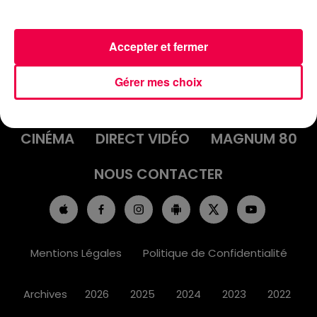
Accepter et fermer
ACCUEIL
INFOS
EMISSIONS
Gérer mes choix
AGENDA
JEUX
PODCASTS
CINÉMA
DIRECT VIDÉO
MAGNUM 80
NOUS CONTACTER
Mentions Légales
Politique de Confidentialité
Archives
2026
2025
2024
2023
2022