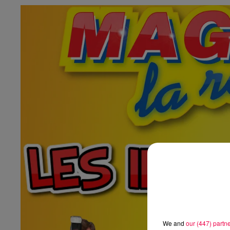
We and
our (447) partn