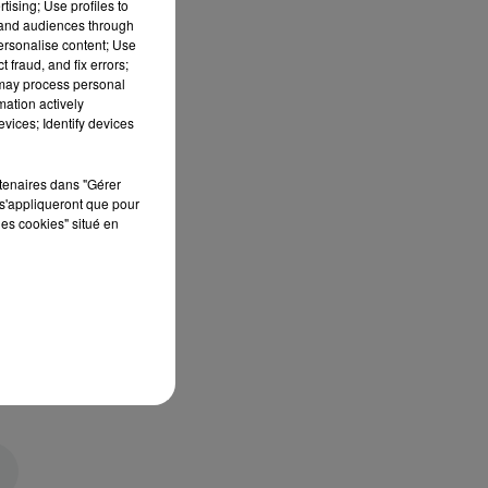
tising; Use profiles to
tand audiences through
personalise content; Use
 fraud, and fix errors;
 may process personal
mation actively
vices; Identify devices
rtenaires dans "Gérer
s'appliqueront que pour
les cookies" situé en