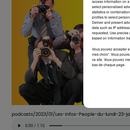
access information on a 
select personalised ad
statistics or combinatio
profiles to select person
Deliver and present adv
data such as IP address 
requested; Use precise g
based on information tra
Vous pouvez accepter en 
mes choix". Vous pouvez
ce site. Vous pouvez met
bas de chaque page.
podcasts/2023/01/Les-Infos-People-du-lundi-23-j