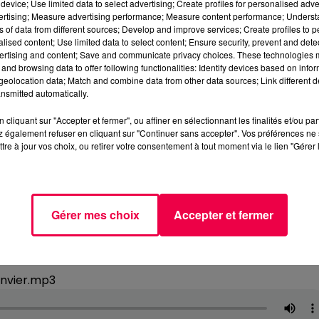
device; Use limited data to select advertising; Create profiles for personalised adver
vertising; Measure advertising performance; Measure content performance; Unders
ns of data from different sources; Develop and improve services; Create profiles to 
alised content; Use limited data to select content; Ensure security, prevent and detect
ertising and content; Save and communicate privacy choices. These technologies
and browsing data to offer following functionalities: Identify devices based on infor
eolocation data; Match and combine data from other data sources; Link different de
nsmitted automatically.
cliquant sur "Accepter et fermer", ou affiner en sélectionnant les finalités et/ou pa
 également refuser en cliquant sur "Continuer sans accepter". Vos préférences ne 
tre à jour vos choix, ou retirer votre consentement à tout moment via le lien "Gérer 
Gérer mes choix
Accepter et fermer
anvier.mp3