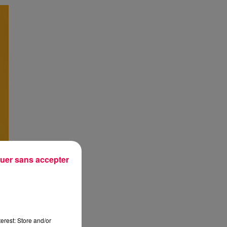
uer sans accepter
erest: Store and/or