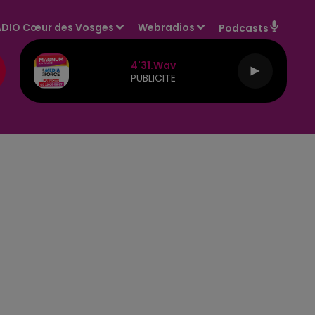
DIO Cœur des Vosges
Webradios
Podcasts
4'31.wav
PUBLICITE