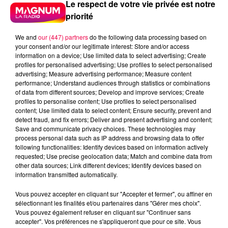
Le respect de votre vie privée est notre
priorité
We and
our (447) partners
do the following data processing based on
your consent and/or our legitimate interest: Store and/or access
information on a device; Use limited data to select advertising; Create
profiles for personalised advertising; Use profiles to select personalised
advertising; Measure advertising performance; Measure content
performance; Understand audiences through statistics or combinations
of data from different sources; Develop and improve services; Create
profiles to personalise content; Use profiles to select personalised
content; Use limited data to select content; Ensure security, prevent and
detect fraud, and fix errors; Deliver and present advertising and content;
Save and communicate privacy choices. These technologies may
process personal data such as IP address and browsing data to offer
following functionalities: Identify devices based on information actively
requested; Use precise geolocation data; Match and combine data from
other data sources; Link different devices; Identify devices based on
information transmitted automatically.
podcasts/2024/04/Les-Infos-People-du-jeudi-25-
Vous pouvez accepter en cliquant sur "Accepter et fermer", ou affiner en
sélectionnant les finalités et/ou partenaires dans "Gérer mes choix".
avril.mp3
Vous pouvez également refuser en cliquant sur "Continuer sans
accepter". Vos préférences ne s'appliqueront que pour ce site. Vous