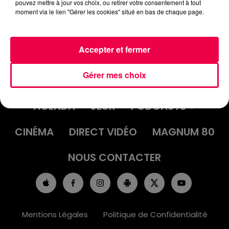
pouvez mettre à jour vos choix, ou retirer votre consentement à tout
moment via le lien "Gérer les cookies" situé en bas de chaque page.
Accepter et fermer
Gérer mes choix
ACCUEIL
INFOS
EMISSIONS
AGENDA
JEUX
PODCASTS
CINÉMA
DIRECT VIDÉO
MAGNUM 80
NOUS CONTACTER
Mentions Légales
Politique de Confidentialité