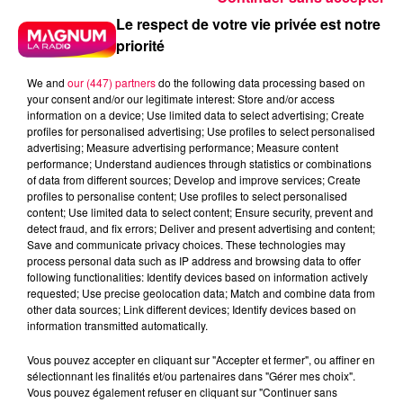
Le respect de votre vie privée est notre
priorité
We and
our (447) partners
do the following data processing based on
your consent and/or our legitimate interest: Store and/or access
information on a device; Use limited data to select advertising; Create
profiles for personalised advertising; Use profiles to select personalised
advertising; Measure advertising performance; Measure content
performance; Understand audiences through statistics or combinations
of data from different sources; Develop and improve services; Create
profiles to personalise content; Use profiles to select personalised
content; Use limited data to select content; Ensure security, prevent and
detect fraud, and fix errors; Deliver and present advertising and content;
Save and communicate privacy choices. These technologies may
process personal data such as IP address and browsing data to offer
following functionalities: Identify devices based on information actively
requested; Use precise geolocation data; Match and combine data from
other data sources; Link different devices; Identify devices based on
information transmitted automatically.
Vous pouvez accepter en cliquant sur "Accepter et fermer", ou affiner en
sélectionnant les finalités et/ou partenaires dans "Gérer mes choix".
podcasts/2023/10/Les-Infos-People-du-jeudi-26-
Vous pouvez également refuser en cliquant sur "Continuer sans
octobre.mp3