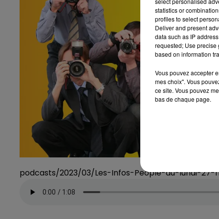
select personalised ad
statistics or combinatio
profiles to select person
Deliver and present adv
data such as IP address 
requested; Use precise g
based on information tra
Vous pouvez accepter en 
mes choix". Vous pouvez
ce site. Vous pouvez met
bas de chaque page.
podcasts/2023/03/Les-Infos-People-du-lundi-27