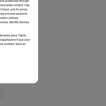
tand audiences through
personalise content; Use
 fraud, and fix errors;
 may process personal
mation actively
vices; Identify devices
rtenaires dans "Gérer
s'appliqueront que pour
les cookies" situé en