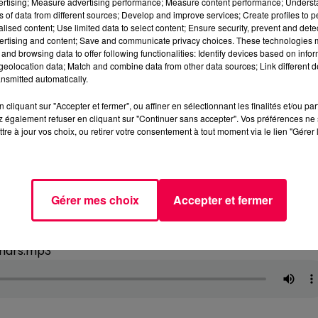
vertising; Measure advertising performance; Measure content performance; Unders
ns of data from different sources; Develop and improve services; Create profiles to 
alised content; Use limited data to select content; Ensure security, prevent and detect
ertising and content; Save and communicate privacy choices. These technologies
and browsing data to offer following functionalities: Identify devices based on infor
eolocation data; Match and combine data from other data sources; Link different de
nsmitted automatically.
cliquant sur "Accepter et fermer", ou affiner en sélectionnant les finalités et/ou pa
 également refuser en cliquant sur "Continuer sans accepter". Vos préférences ne 
tre à jour vos choix, ou retirer votre consentement à tout moment via le lien "Gérer 
Gérer mes choix
Accepter et fermer
-mars.mp3