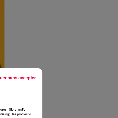
uer sans accepter
erest: Store and/or
tising; Use profiles to