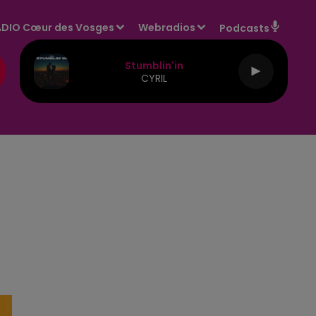
DIO Cœur des Vosges
Webradios
Podcasts
Stumblin'in
CYRIL