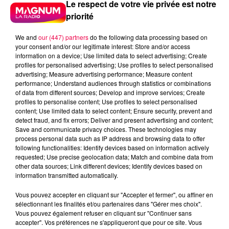
Le respect de votre vie privée est notre
priorité
We and
our (447) partners
do the following data processing based on
your consent and/or our legitimate interest: Store and/or access
information on a device; Use limited data to select advertising; Create
profiles for personalised advertising; Use profiles to select personalised
advertising; Measure advertising performance; Measure content
performance; Understand audiences through statistics or combinations
of data from different sources; Develop and improve services; Create
profiles to personalise content; Use profiles to select personalised
content; Use limited data to select content; Ensure security, prevent and
detect fraud, and fix errors; Deliver and present advertising and content;
Save and communicate privacy choices. These technologies may
process personal data such as IP address and browsing data to offer
following functionalities: Identify devices based on information actively
requested; Use precise geolocation data; Match and combine data from
other data sources; Link different devices; Identify devices based on
information transmitted automatically.
podcasts/2024/04/Les-Infos-People-du-lundi-29-
Vous pouvez accepter en cliquant sur "Accepter et fermer", ou affiner en
sélectionnant les finalités et/ou partenaires dans "Gérer mes choix".
avril.mp3
Vous pouvez également refuser en cliquant sur "Continuer sans
accepter". Vos préférences ne s'appliqueront que pour ce site. Vous