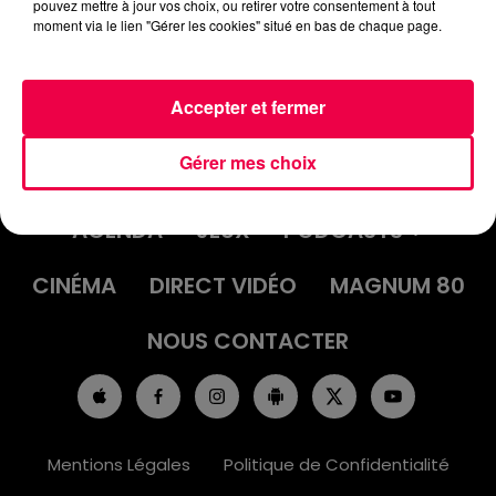
pouvez mettre à jour vos choix, ou retirer votre consentement à tout
moment via le lien "Gérer les cookies" situé en bas de chaque page.
Accepter et fermer
Gérer mes choix
ACCUEIL
INFOS
EMISSIONS
AGENDA
JEUX
PODCASTS
CINÉMA
DIRECT VIDÉO
MAGNUM 80
NOUS CONTACTER
Mentions Légales
Politique de Confidentialité