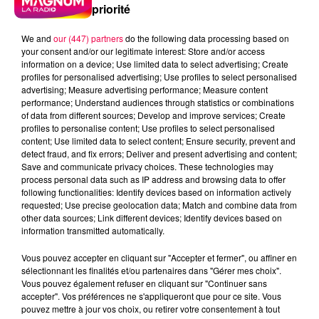
priorité
We and
our (447) partners
do the following data processing based on
your consent and/or our legitimate interest: Store and/or access
information on a device; Use limited data to select advertising; Create
profiles for personalised advertising; Use profiles to select personalised
advertising; Measure advertising performance; Measure content
performance; Understand audiences through statistics or combinations
of data from different sources; Develop and improve services; Create
profiles to personalise content; Use profiles to select personalised
content; Use limited data to select content; Ensure security, prevent and
detect fraud, and fix errors; Deliver and present advertising and content;
Save and communicate privacy choices. These technologies may
process personal data such as IP address and browsing data to offer
following functionalities: Identify devices based on information actively
requested; Use precise geolocation data; Match and combine data from
other data sources; Link different devices; Identify devices based on
information transmitted automatically.
podcasts/2024/04/Les-Infos-People-du-mardi-23-
Vous pouvez accepter en cliquant sur "Accepter et fermer", ou affiner en
avril.mp3
sélectionnant les finalités et/ou partenaires dans "Gérer mes choix".
Vous pouvez également refuser en cliquant sur "Continuer sans
accepter". Vos préférences ne s'appliqueront que pour ce site. Vous
pouvez mettre à jour vos choix, ou retirer votre consentement à tout