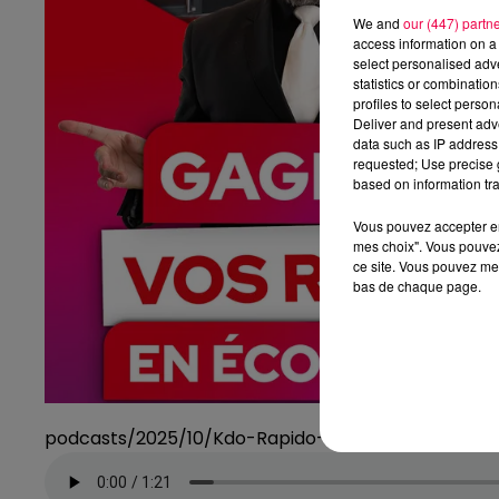
We and
our (447) partn
access information on a 
select personalised ad
statistics or combinatio
profiles to select person
Deliver and present adv
data such as IP address 
requested; Use precise g
based on information tra
Vous pouvez accepter en 
mes choix". Vous pouvez
ce site. Vous pouvez met
bas de chaque page.
podcasts/2025/10/Kdo-Rapido-8.mp3