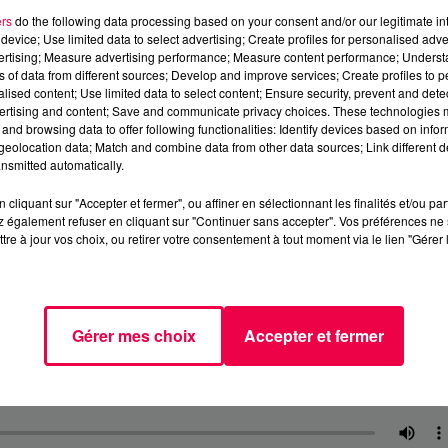
ers
do the following data processing based on your consent and/or our legitimate int
device; Use limited data to select advertising; Create profiles for personalised adver
vertising; Measure advertising performance; Measure content performance; Unders
ns of data from different sources; Develop and improve services; Create profiles to 
alised content; Use limited data to select content; Ensure security, prevent and detect
ertising and content; Save and communicate privacy choices. These technologies
and browsing data to offer following functionalities: Identify devices based on infor
eolocation data; Match and combine data from other data sources; Link different de
nsmitted automatically.
cliquant sur "Accepter et fermer", ou affiner en sélectionnant les finalités et/ou pa
 également refuser en cliquant sur "Continuer sans accepter". Vos préférences ne 
tre à jour vos choix, ou retirer votre consentement à tout moment via le lien "Gérer 
Gérer mes choix
Accepter et fermer