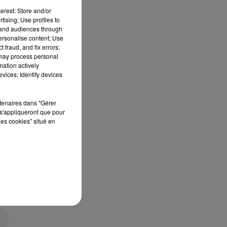
erest: Store and/or
tising; Use profiles to
tand audiences through
personalise content; Use
 fraud, and fix errors;
 may process personal
mation actively
vices; Identify devices
rtenaires dans "Gérer
s'appliqueront que pour
les cookies" situé en