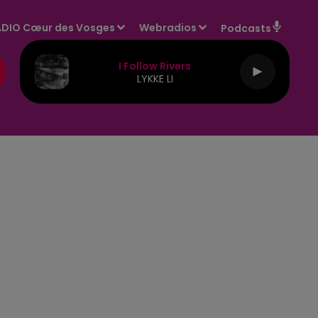
DIO Cœur des Vosges
Webradios
Podcasts
I Follow Rivers
LYKKE LI