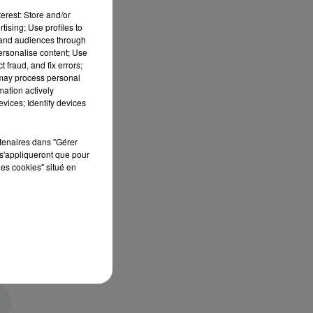
erest: Store and/or
tising; Use profiles to
tand audiences through
personalise content; Use
 fraud, and fix errors;
 may process personal
mation actively
vices; Identify devices
rtenaires dans "Gérer
s'appliqueront que pour
les cookies" situé en