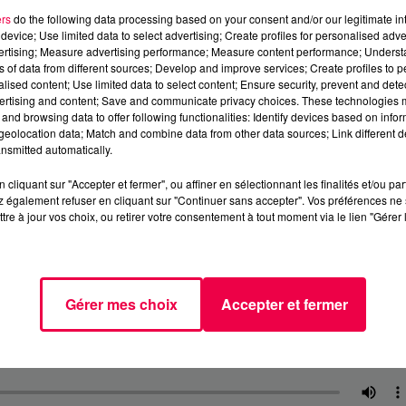
ers
do the following data processing based on your consent and/or our legitimate int
device; Use limited data to select advertising; Create profiles for personalised adver
vertising; Measure advertising performance; Measure content performance; Unders
ns of data from different sources; Develop and improve services; Create profiles to 
alised content; Use limited data to select content; Ensure security, prevent and detect
ertising and content; Save and communicate privacy choices. These technologies
and browsing data to offer following functionalities: Identify devices based on infor
eolocation data; Match and combine data from other data sources; Link different de
nsmitted automatically.
cliquant sur "Accepter et fermer", ou affiner en sélectionnant les finalités et/ou pa
 également refuser en cliquant sur "Continuer sans accepter". Vos préférences ne 
tre à jour vos choix, ou retirer votre consentement à tout moment via le lien "Gérer 
Gérer mes choix
Accepter et fermer