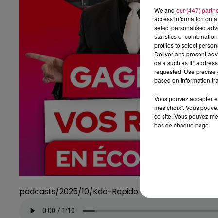
We and
our (447) partn
access information on a 
select personalised ad
statistics or combinatio
profiles to select person
Deliver and present adv
data such as IP address 
requested; Use precise g
based on information tra
Vous pouvez accepter en 
mes choix". Vous pouvez
ce site. Vous pouvez met
bas de chaque page.
podcasts/2025/10/Kdo-Rapido-10.mp3