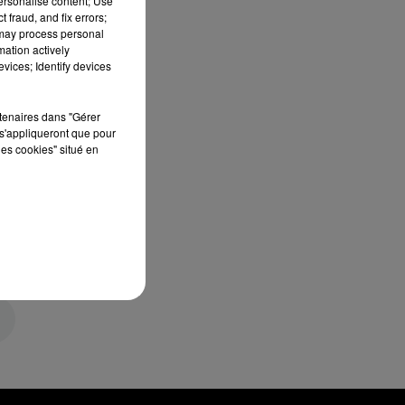
personalise content; Use
 fraud, and fix errors;
 may process personal
mation actively
vices; Identify devices
rtenaires dans "Gérer
s'appliqueront que pour
les cookies" situé en