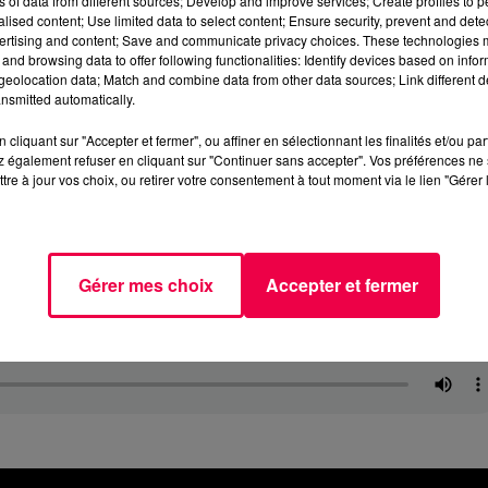
ns of data from different sources; Develop and improve services; Create profiles to 
alised content; Use limited data to select content; Ensure security, prevent and detect
ertising and content; Save and communicate privacy choices. These technologies
and browsing data to offer following functionalities: Identify devices based on infor
eolocation data; Match and combine data from other data sources; Link different de
nsmitted automatically.
cliquant sur "Accepter et fermer", ou affiner en sélectionnant les finalités et/ou pa
 également refuser en cliquant sur "Continuer sans accepter". Vos préférences ne 
tre à jour vos choix, ou retirer votre consentement à tout moment via le lien "Gérer 
Gérer mes choix
Accepter et fermer