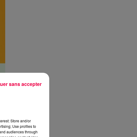
uer sans accepter
erest: Store and/or
tising; Use profiles to
tand audiences through