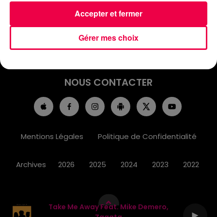
ACCUEIL
INFOS
EMISSIONS
Accepter et fermer
AGENDA
JEUX
PODCASTS
Gérer mes choix
CINÉMA
DIRECT VIDÉO
MAGNUM 80
NOUS CONTACTER
Mentions Légales
Politique de Confidentialité
Archives
2026
2025
2024
2023
2022
Take Me Away Feat. Mike Demero,