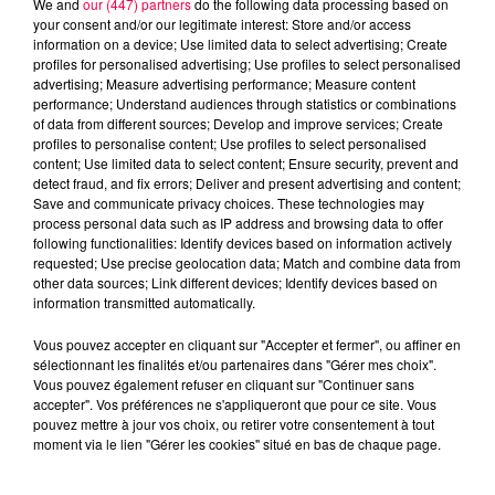
We and
our (447) partners
do the following data processing based on
your consent and/or our legitimate interest: Store and/or access
information on a device; Use limited data to select advertising; Create
profiles for personalised advertising; Use profiles to select personalised
advertising; Measure advertising performance; Measure content
performance; Understand audiences through statistics or combinations
of data from different sources; Develop and improve services; Create
profiles to personalise content; Use profiles to select personalised
content; Use limited data to select content; Ensure security, prevent and
detect fraud, and fix errors; Deliver and present advertising and content;
Save and communicate privacy choices. These technologies may
process personal data such as IP address and browsing data to offer
following functionalities: Identify devices based on information actively
requested; Use precise geolocation data; Match and combine data from
other data sources; Link different devices; Identify devices based on
podcasts/2024/01/Sorties-Cine-10012024.mp3
information transmitted automatically.
Vous pouvez accepter en cliquant sur "Accepter et fermer", ou affiner en
sélectionnant les finalités et/ou partenaires dans "Gérer mes choix".
Vous pouvez également refuser en cliquant sur "Continuer sans
accepter". Vos préférences ne s'appliqueront que pour ce site. Vous
pouvez mettre à jour vos choix, ou retirer votre consentement à tout
moment via le lien "Gérer les cookies" situé en bas de chaque page.