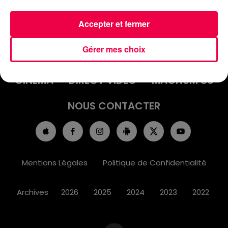
Accepter et fermer
ACCUEIL
INFOS
EMISSIONS
Gérer mes choix
AGENDA
JEUX
PODCASTS
CINÉMA
DIRECT VIDÉO
MAGNUM 80
NOUS CONTACTER
Mentions Légales
Politique de Confidentialité
Archives
2026
2025
2024
2023
2022