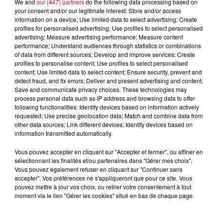
We and
our (447) partners
do the following data processing based on
your consent and/or our legitimate interest: Store and/or access
information on a device; Use limited data to select advertising; Create
profiles for personalised advertising; Use profiles to select personalised
advertising; Measure advertising performance; Measure content
performance; Understand audiences through statistics or combinations
of data from different sources; Develop and improve services; Create
profiles to personalise content; Use profiles to select personalised
content; Use limited data to select content; Ensure security, prevent and
detect fraud, and fix errors; Deliver and present advertising and content;
Save and communicate privacy choices. These technologies may
process personal data such as IP address and browsing data to offer
following functionalities: Identify devices based on information actively
requested; Use precise geolocation data; Match and combine data from
other data sources; Link different devices; Identify devices based on
podcasts/2024/05/Sorties-Cine-22052024.mp3
information transmitted automatically.
Vous pouvez accepter en cliquant sur "Accepter et fermer", ou affiner en
sélectionnant les finalités et/ou partenaires dans "Gérer mes choix".
Vous pouvez également refuser en cliquant sur "Continuer sans
accepter". Vos préférences ne s'appliqueront que pour ce site. Vous
pouvez mettre à jour vos choix, ou retirer votre consentement à tout
moment via le lien "Gérer les cookies" situé en bas de chaque page.