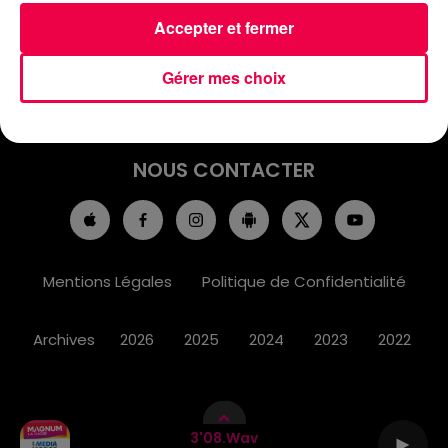
ACCUEIL
INFOS
EMISSIONS
Accepter et fermer
AGENDA
JEUX
PODCASTS
Gérer mes choix
CINÉMA
DIRECT VIDÉO
MAGNUM 80
NOUS CONTACTER
Mentions Légales
Politique de Confidentialité
Archives
2026
2025
2024
2023
2022
3'08.wav