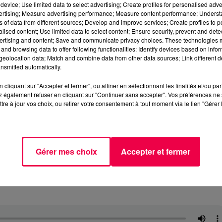
device; Use limited data to select advertising; Create profiles for personalised adver
vertising; Measure advertising performance; Measure content performance; Unders
ns of data from different sources; Develop and improve services; Create profiles to 
alised content; Use limited data to select content; Ensure security, prevent and detect
ertising and content; Save and communicate privacy choices. These technologies
and browsing data to offer following functionalities: Identify devices based on infor
eolocation data; Match and combine data from other data sources; Link different de
nsmitted automatically.
cliquant sur "Accepter et fermer", ou affiner en sélectionnant les finalités et/ou pa
 également refuser en cliquant sur "Continuer sans accepter". Vos préférences ne 
tre à jour vos choix, ou retirer votre consentement à tout moment via le lien "Gérer 
Gérer mes choix
Accepter et fermer