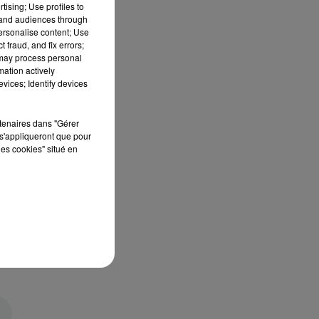
tising; Use profiles to
tand audiences through
personalise content; Use
 fraud, and fix errors;
 may process personal
mation actively
vices; Identify devices
rtenaires dans "Gérer
s'appliqueront que pour
les cookies" situé en