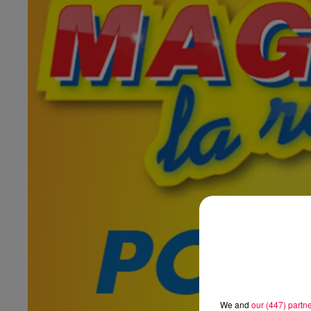
We and
our (447) partn