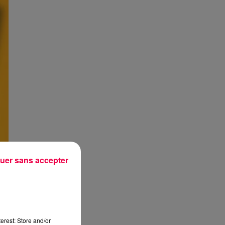
uer sans accepter
erest: Store and/or