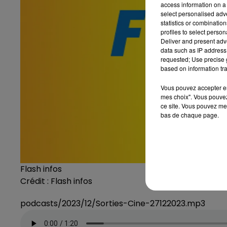
access information on a 
select personalised ad
statistics or combinatio
profiles to select person
Deliver and present adv
data such as IP address 
requested; Use precise g
based on information tra
Vous pouvez accepter en 
mes choix". Vous pouvez
ce site. Vous pouvez met
bas de chaque page.
Flash infos
Crédit :
Flash infos
podcasts/2023/12/Sorties-Cine-27122023.mp3