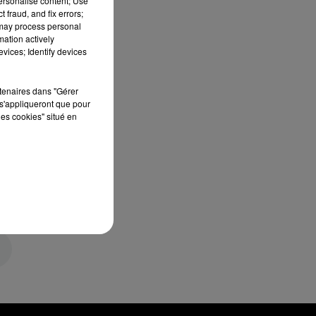
personalise content; Use
 fraud, and fix errors;
 may process personal
mation actively
vices; Identify devices
rtenaires dans "Gérer
s'appliqueront que pour
les cookies" situé en