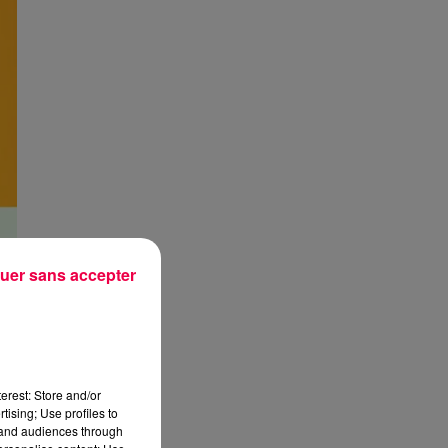
uer sans accepter
erest: Store and/or
tising; Use profiles to
tand audiences through