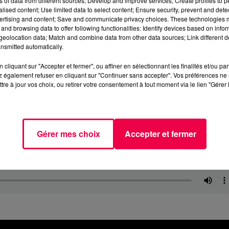
ns of data from different sources; Develop and improve services; Create profiles to 
alised content; Use limited data to select content; Ensure security, prevent and detect
ertising and content; Save and communicate privacy choices. These technologies
and browsing data to offer following functionalities: Identify devices based on infor
eolocation data; Match and combine data from other data sources; Link different de
nsmitted automatically.
cliquant sur "Accepter et fermer", ou affiner en sélectionnant les finalités et/ou pa
 également refuser en cliquant sur "Continuer sans accepter". Vos préférences ne 
tre à jour vos choix, ou retirer votre consentement à tout moment via le lien "Gérer 
Gérer mes choix
Accepter et fermer