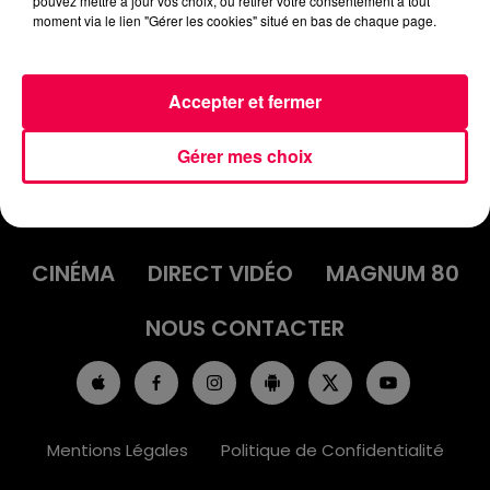
pouvez mettre à jour vos choix, ou retirer votre consentement à tout
OCTOBRE
moment via le lien "Gérer les cookies" situé en bas de chaque page.
Accepter et fermer
Gérer mes choix
ACCUEIL
INFOS
EMISSIONS
AGENDA
JEUX
PODCASTS
CINÉMA
DIRECT VIDÉO
MAGNUM 80
NOUS CONTACTER
Mentions Légales
Politique de Confidentialité