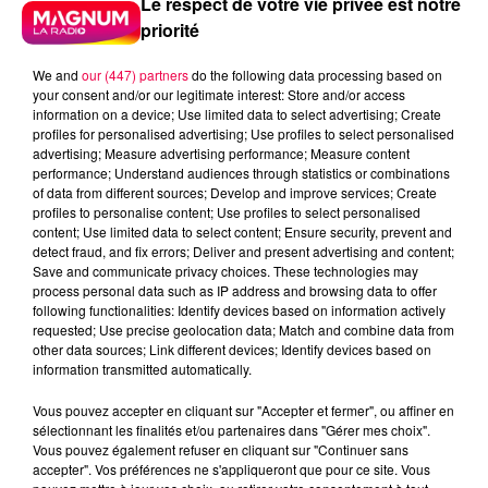
Le respect de votre vie privée est notre
priorité
We and
our (447) partners
do the following data processing based on
your consent and/or our legitimate interest: Store and/or access
information on a device; Use limited data to select advertising; Create
profiles for personalised advertising; Use profiles to select personalised
advertising; Measure advertising performance; Measure content
performance; Understand audiences through statistics or combinations
of data from different sources; Develop and improve services; Create
profiles to personalise content; Use profiles to select personalised
content; Use limited data to select content; Ensure security, prevent and
detect fraud, and fix errors; Deliver and present advertising and content;
Save and communicate privacy choices. These technologies may
process personal data such as IP address and browsing data to offer
following functionalities: Identify devices based on information actively
requested; Use precise geolocation data; Match and combine data from
podcasts/2025/10/Sorties-cine-4.mp3
other data sources; Link different devices; Identify devices based on
information transmitted automatically.
Vous pouvez accepter en cliquant sur "Accepter et fermer", ou affiner en
sélectionnant les finalités et/ou partenaires dans "Gérer mes choix".
Vous pouvez également refuser en cliquant sur "Continuer sans
SORTIES CINÉ DU MERCREDI 29
accepter". Vos préférences ne s'appliqueront que pour ce site. Vous