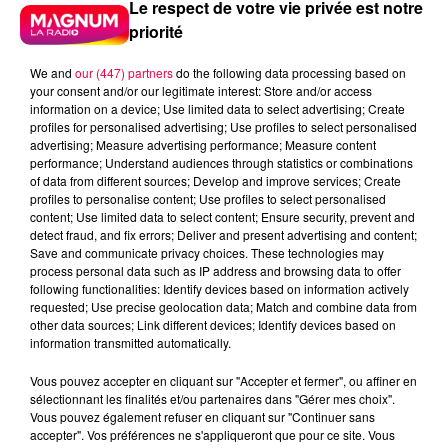
Le respect de votre vie privée est notre
priorité
We and
our (447) partners
do the following data processing based on
your consent and/or our legitimate interest: Store and/or access
information on a device; Use limited data to select advertising; Create
profiles for personalised advertising; Use profiles to select personalised
advertising; Measure advertising performance; Measure content
performance; Understand audiences through statistics or combinations
of data from different sources; Develop and improve services; Create
profiles to personalise content; Use profiles to select personalised
content; Use limited data to select content; Ensure security, prevent and
detect fraud, and fix errors; Deliver and present advertising and content;
Save and communicate privacy choices. These technologies may
process personal data such as IP address and browsing data to offer
following functionalities: Identify devices based on information actively
requested; Use precise geolocation data; Match and combine data from
other data sources; Link different devices; Identify devices based on
information transmitted automatically.
podcasts/2024/03/IQSAR-du-vendredi-1er-
Vous pouvez accepter en cliquant sur "Accepter et fermer", ou affiner en
sélectionnant les finalités et/ou partenaires dans "Gérer mes choix".
mars.mp3
Vous pouvez également refuser en cliquant sur "Continuer sans
accepter". Vos préférences ne s'appliqueront que pour ce site. Vous