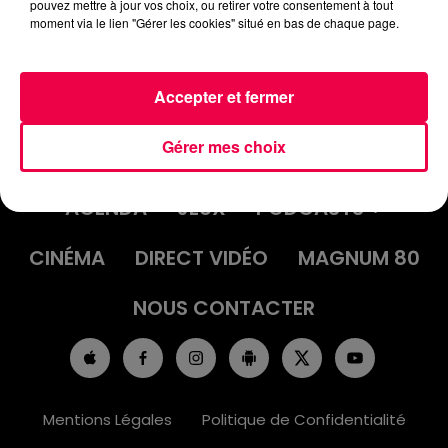
pouvez mettre à jour vos choix, ou retirer votre consentement à tout
moment via le lien "Gérer les cookies" situé en bas de chaque page.
Accepter et fermer
Gérer mes choix
ACCUEIL
INFOS
EMISSIONS
AGENDA
JEUX
PODCASTS
CINÉMA
DIRECT VIDÉO
MAGNUM 80
NOUS CONTACTER
Mentions Légales
Politique de Confidentialité