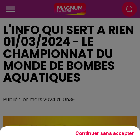
L'INFO QUI SERT A RIEN
01/03/2024 - LE
CHAMPIONNAT DU
MONDE DE BOMBES
AQUATIQUES
Publié : 1er mars 2024 à 10h39
Continuer sans accepter