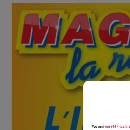
We and
our (447) partn