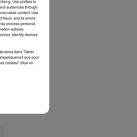
tising; Use profiles to
tand audiences through
personalise content; Use
 fraud, and fix errors;
 may process personal
mation actively
vices; Identify devices
rtenaires dans "Gérer
s'appliqueront que pour
les cookies" situé en