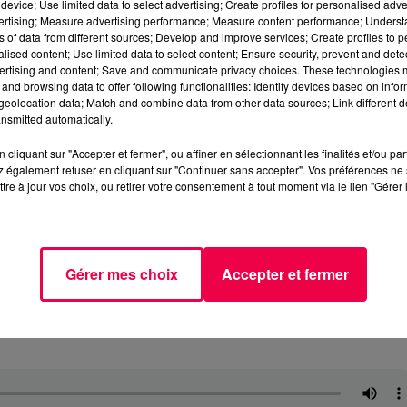
device; Use limited data to select advertising; Create profiles for personalised adver
vertising; Measure advertising performance; Measure content performance; Unders
ns of data from different sources; Develop and improve services; Create profiles to 
alised content; Use limited data to select content; Ensure security, prevent and detect
ertising and content; Save and communicate privacy choices. These technologies
and browsing data to offer following functionalities: Identify devices based on infor
eolocation data; Match and combine data from other data sources; Link different de
nsmitted automatically.
cliquant sur "Accepter et fermer", ou affiner en sélectionnant les finalités et/ou pa
 également refuser en cliquant sur "Continuer sans accepter". Vos préférences ne 
tre à jour vos choix, ou retirer votre consentement à tout moment via le lien "Gérer 
Gérer mes choix
Accepter et fermer