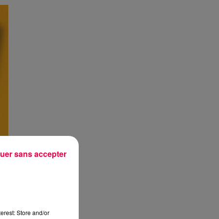
uer sans accepter
erest: Store and/or