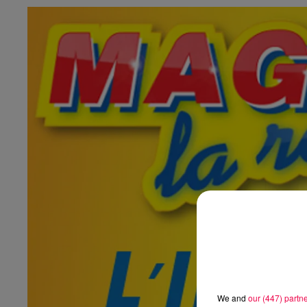
We and
our (447) partn