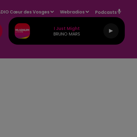
DIO Cœur des Vosges
Webradios
Podcasts
I Just Might
BRUNO MARS