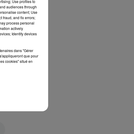
tising; Use profiles to
tand audiences through
personalise content; Use
 fraud, and fix errors;
 may process personal
mation actively
vices; Identify devices
rtenaires dans "Gérer
s'appliqueront que pour
les cookies" situé en