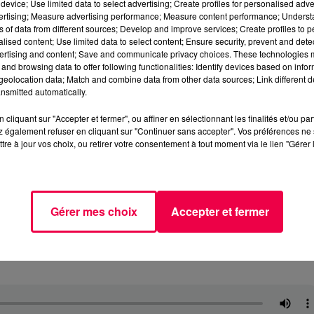
device; Use limited data to select advertising; Create profiles for personalised adver
vertising; Measure advertising performance; Measure content performance; Unders
ns of data from different sources; Develop and improve services; Create profiles to 
alised content; Use limited data to select content; Ensure security, prevent and detect
ertising and content; Save and communicate privacy choices. These technologies
and browsing data to offer following functionalities: Identify devices based on infor
eolocation data; Match and combine data from other data sources; Link different de
nsmitted automatically.
cliquant sur "Accepter et fermer", ou affiner en sélectionnant les finalités et/ou pa
 également refuser en cliquant sur "Continuer sans accepter". Vos préférences ne 
tre à jour vos choix, ou retirer votre consentement à tout moment via le lien "Gérer 
Gérer mes choix
Accepter et fermer