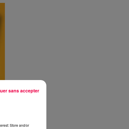
uer sans accepter
erest: Store and/or