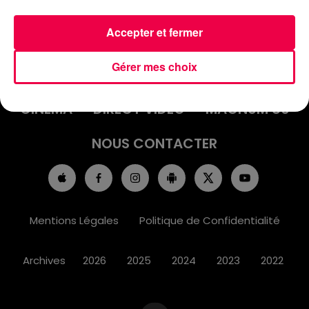
Accepter et fermer
ACCUEIL
INFOS
EMISSIONS
Gérer mes choix
AGENDA
JEUX
PODCASTS
CINÉMA
DIRECT VIDÉO
MAGNUM 80
NOUS CONTACTER
Mentions Légales
Politique de Confidentialité
Archives
2026
2025
2024
2023
2022