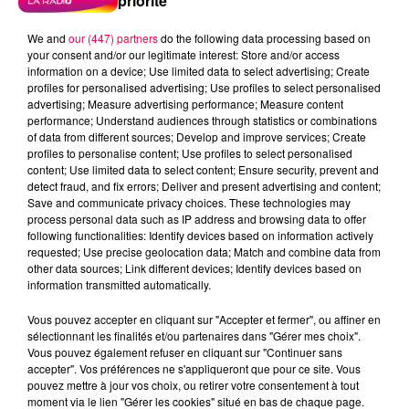
priorité
We and
our (447) partners
do the following data processing based on
your consent and/or our legitimate interest: Store and/or access
information on a device; Use limited data to select advertising; Create
profiles for personalised advertising; Use profiles to select personalised
advertising; Measure advertising performance; Measure content
performance; Understand audiences through statistics or combinations
of data from different sources; Develop and improve services; Create
profiles to personalise content; Use profiles to select personalised
content; Use limited data to select content; Ensure security, prevent and
detect fraud, and fix errors; Deliver and present advertising and content;
Save and communicate privacy choices. These technologies may
process personal data such as IP address and browsing data to offer
following functionalities: Identify devices based on information actively
requested; Use precise geolocation data; Match and combine data from
other data sources; Link different devices; Identify devices based on
information transmitted automatically.
podcasts/2023/05/IQSAR-du-jeudi-04-mai.mp3
Vous pouvez accepter en cliquant sur "Accepter et fermer", ou affiner en
sélectionnant les finalités et/ou partenaires dans "Gérer mes choix".
Vous pouvez également refuser en cliquant sur "Continuer sans
accepter". Vos préférences ne s'appliqueront que pour ce site. Vous
pouvez mettre à jour vos choix, ou retirer votre consentement à tout
moment via le lien "Gérer les cookies" situé en bas de chaque page.