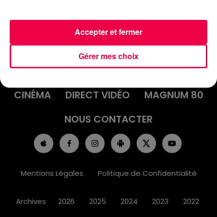
Accepter et fermer
ACCUEIL
INFOS
EMISSIONS
Gérer mes choix
AGENDA
JEUX
PODCASTS
CINÉMA
DIRECT VIDÉO
MAGNUM 80
NOUS CONTACTER
Mentions Légales
Politique de Confidentialité
Archives
2026
2025
2024
2023
2022