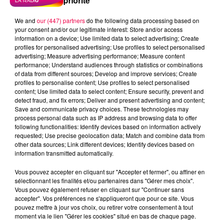
priorité
We and
our (447) partners
do the following data processing based on
your consent and/or our legitimate interest: Store and/or access
information on a device; Use limited data to select advertising; Create
profiles for personalised advertising; Use profiles to select personalised
advertising; Measure advertising performance; Measure content
performance; Understand audiences through statistics or combinations
of data from different sources; Develop and improve services; Create
profiles to personalise content; Use profiles to select personalised
content; Use limited data to select content; Ensure security, prevent and
detect fraud, and fix errors; Deliver and present advertising and content;
Save and communicate privacy choices. These technologies may
process personal data such as IP address and browsing data to offer
following functionalities: Identify devices based on information actively
requested; Use precise geolocation data; Match and combine data from
other data sources; Link different devices; Identify devices based on
information transmitted automatically.
podcasts/2024/03/IQSAR-du-mardi-05-mars.mp3
Vous pouvez accepter en cliquant sur "Accepter et fermer", ou affiner en
sélectionnant les finalités et/ou partenaires dans "Gérer mes choix".
Vous pouvez également refuser en cliquant sur "Continuer sans
accepter". Vos préférences ne s'appliqueront que pour ce site. Vous
pouvez mettre à jour vos choix, ou retirer votre consentement à tout
moment via le lien "Gérer les cookies" situé en bas de chaque page.