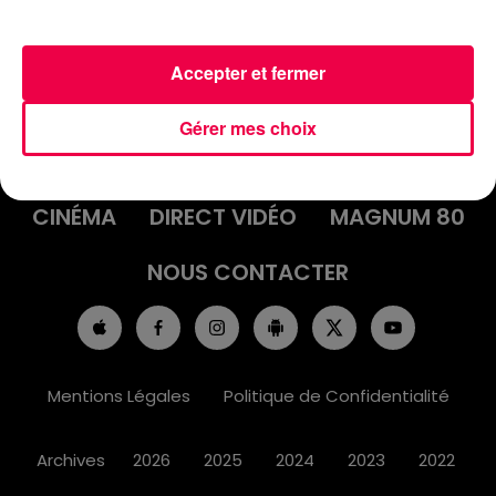
Accepter et fermer
ACCUEIL
INFOS
EMISSIONS
Gérer mes choix
AGENDA
JEUX
PODCASTS
CINÉMA
DIRECT VIDÉO
MAGNUM 80
NOUS CONTACTER
Mentions Légales
Politique de Confidentialité
Archives
2026
2025
2024
2023
2022