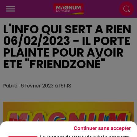
L'INFO QUI SERT A RIEN
06/02/2023 - IL PORTE
PLAINTE POUR AVOIR
ETE "FRIENDZONÉ"
Publié : 6 février 2023 à 15h18
Continuer sans accepter