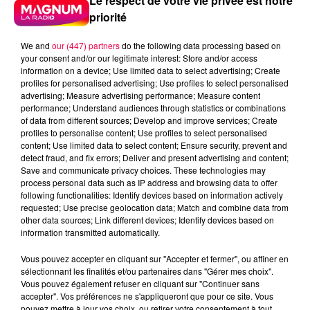
Le respect de votre vie privée est notre
priorité
We and
our (447) partners
do the following data processing based on
your consent and/or our legitimate interest: Store and/or access
information on a device; Use limited data to select advertising; Create
profiles for personalised advertising; Use profiles to select personalised
advertising; Measure advertising performance; Measure content
performance; Understand audiences through statistics or combinations
of data from different sources; Develop and improve services; Create
profiles to personalise content; Use profiles to select personalised
content; Use limited data to select content; Ensure security, prevent and
detect fraud, and fix errors; Deliver and present advertising and content;
Save and communicate privacy choices. These technologies may
process personal data such as IP address and browsing data to offer
following functionalities: Identify devices based on information actively
requested; Use precise geolocation data; Match and combine data from
other data sources; Link different devices; Identify devices based on
Flash infos
information transmitted automatically.
Crédit :
Flash infos
Vous pouvez accepter en cliquant sur "Accepter et fermer", ou affiner en
podcasts/2023/02/IQSAR-du-lundi-06-fevrier.mp3
sélectionnant les finalités et/ou partenaires dans "Gérer mes choix".
Vous pouvez également refuser en cliquant sur "Continuer sans
accepter". Vos préférences ne s'appliqueront que pour ce site. Vous
pouvez mettre à jour vos choix, ou retirer votre consentement à tout