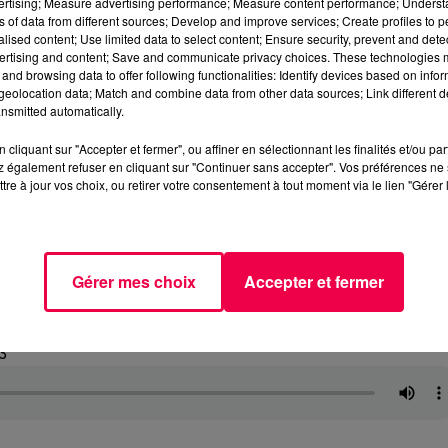
vertising; Measure advertising performance; Measure content performance; Unders
ns of data from different sources; Develop and improve services; Create profiles to 
alised content; Use limited data to select content; Ensure security, prevent and detect
ertising and content; Save and communicate privacy choices. These technologies
and browsing data to offer following functionalities: Identify devices based on infor
eolocation data; Match and combine data from other data sources; Link different de
nsmitted automatically.
cliquant sur "Accepter et fermer", ou affiner en sélectionnant les finalités et/ou pa
 également refuser en cliquant sur "Continuer sans accepter". Vos préférences ne 
tre à jour vos choix, ou retirer votre consentement à tout moment via le lien "Gérer 
Gérer mes choix
Accepter et fermer
3