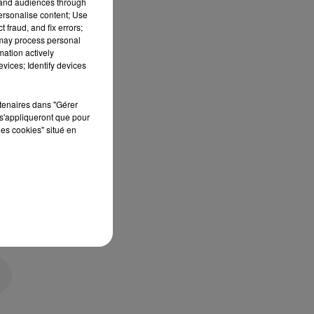
tand audiences through
personalise content; Use
 fraud, and fix errors;
 may process personal
mation actively
vices; Identify devices
rtenaires dans "Gérer
s'appliqueront que pour
les cookies" situé en