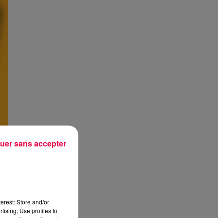
uer sans accepter
erest: Store and/or
tising; Use profiles to