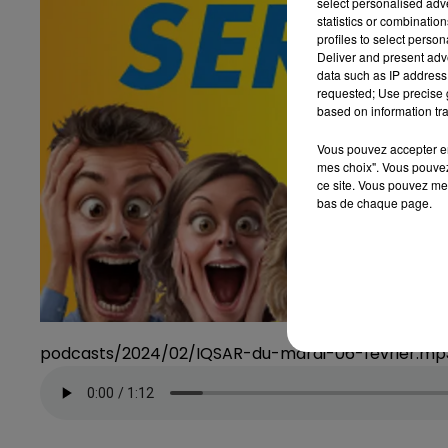
select personalised ad
statistics or combinatio
profiles to select person
Deliver and present adv
data such as IP address 
requested; Use precise g
based on information tra
Vous pouvez accepter en 
mes choix". Vous pouvez
ce site. Vous pouvez met
bas de chaque page.
podcasts/2024/02/IQSAR-du-mardi-06-fevrier.mp