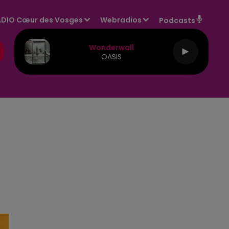
DIO Cœur des Vosges
Webradios
Podcasts
Wonderwall
OASIS