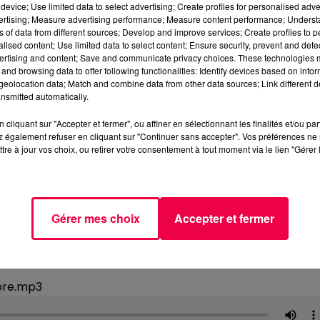
device; Use limited data to select advertising; Create profiles for personalised adver
vertising; Measure advertising performance; Measure content performance; Unders
ns of data from different sources; Develop and improve services; Create profiles to 
alised content; Use limited data to select content; Ensure security, prevent and detect
ertising and content; Save and communicate privacy choices. These technologies
and browsing data to offer following functionalities: Identify devices based on infor
eolocation data; Match and combine data from other data sources; Link different de
nsmitted automatically.
cliquant sur "Accepter et fermer", ou affiner en sélectionnant les finalités et/ou pa
 également refuser en cliquant sur "Continuer sans accepter". Vos préférences ne 
tre à jour vos choix, ou retirer votre consentement à tout moment via le lien "Gérer 
Gérer mes choix
Accepter et fermer
bre.mp3