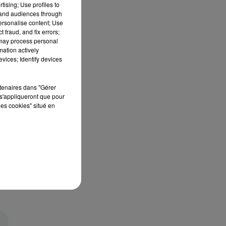
tising; Use profiles to
tand audiences through
personalise content; Use
 fraud, and fix errors;
 may process personal
mation actively
vices; Identify devices
rtenaires dans "Gérer
s'appliqueront que pour
les cookies" situé en