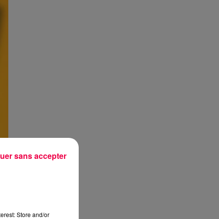
uer sans accepter
erest: Store and/or