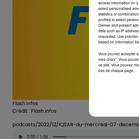
access information on a 
select personalised ad
statistics or combinatio
profiles to select person
Deliver and present adv
data such as IP address 
requested; Use precise g
based on information tra
Vous pouvez accepter en 
mes choix". Vous pouvez
ce site. Vous pouvez met
bas de chaque page.
Flash infos
Crédit :
Flash infos
podcasts/2022/12/IQSAR-du-mercredi-07-decem