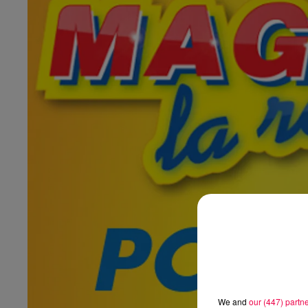
We and
our (447) partn