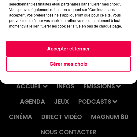
Crédit :
Flash infos
sélectionnant les finalités et/ou partenaires dans "Gérer mes choix".
Vous pouvez également refuser en cliquant sur "Continuer sans
accepter". Vos préférences ne s'appliqueront que pour ce site. Vous
podcasts/2023/03/IQSAR-du-mercredi-08-
pouvez mettre à jour vos choix, ou retirer votre consentement à tout
mars.mp3
moment via le lien "Gérer les cookies" situé en bas de chaque page.
Accepter et fermer
Gérer mes choix
ACCUEIL
INFOS
EMISSIONS
AGENDA
JEUX
PODCASTS
CINÉMA
DIRECT VIDÉO
MAGNUM 80
NOUS CONTACTER