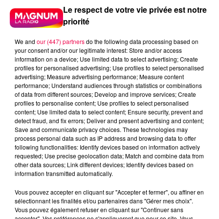
Le respect de votre vie privée est notre
priorité
We and
our (447) partners
do the following data processing based on
your consent and/or our legitimate interest: Store and/or access
information on a device; Use limited data to select advertising; Create
profiles for personalised advertising; Use profiles to select personalised
advertising; Measure advertising performance; Measure content
performance; Understand audiences through statistics or combinations
of data from different sources; Develop and improve services; Create
profiles to personalise content; Use profiles to select personalised
content; Use limited data to select content; Ensure security, prevent and
detect fraud, and fix errors; Deliver and present advertising and content;
Save and communicate privacy choices. These technologies may
process personal data such as IP address and browsing data to offer
following functionalities: Identify devices based on information actively
requested; Use precise geolocation data; Match and combine data from
other data sources; Link different devices; Identify devices based on
information transmitted automatically.
Flash infos
Crédit :
Flash infos
Vous pouvez accepter en cliquant sur "Accepter et fermer", ou affiner en
sélectionnant les finalités et/ou partenaires dans "Gérer mes choix".
podcasts/2023/03/IQSAR-du-jeudi-09-mars.mp3
Vous pouvez également refuser en cliquant sur "Continuer sans
accepter". Vos préférences ne s'appliqueront que pour ce site. Vous