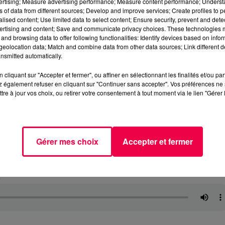
vertising; Measure advertising performance; Measure content performance; Unders
ns of data from different sources; Develop and improve services; Create profiles to 
alised content; Use limited data to select content; Ensure security, prevent and detect
ertising and content; Save and communicate privacy choices. These technologies
and browsing data to offer following functionalities: Identify devices based on infor
eolocation data; Match and combine data from other data sources; Link different de
nsmitted automatically.
cliquant sur "Accepter et fermer", ou affiner en sélectionnant les finalités et/ou pa
 également refuser en cliquant sur "Continuer sans accepter". Vos préférences ne 
tre à jour vos choix, ou retirer votre consentement à tout moment via le lien "Gérer 
Gérer mes choix
Accepter et fermer
3