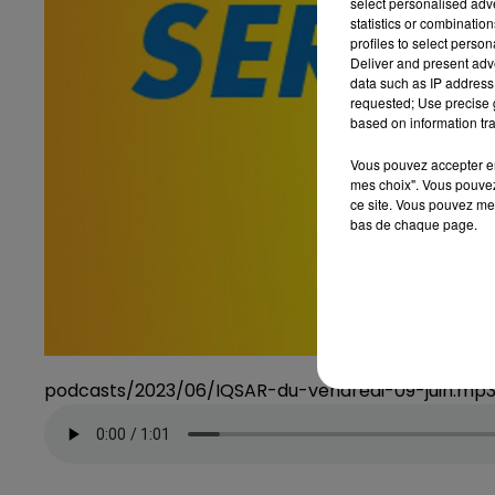
select personalised ad
statistics or combinatio
profiles to select person
Deliver and present adv
data such as IP address 
requested; Use precise g
based on information tra
Vous pouvez accepter en 
mes choix". Vous pouvez
ce site. Vous pouvez met
bas de chaque page.
podcasts/2023/06/IQSAR-du-vendredi-09-juin.mp