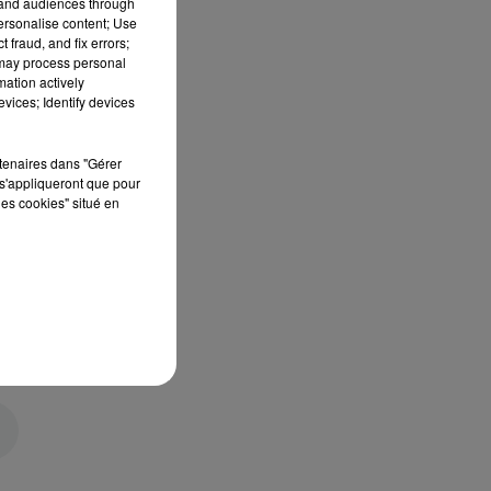
tand audiences through
personalise content; Use
 fraud, and fix errors;
 may process personal
mation actively
vices; Identify devices
rtenaires dans "Gérer
s'appliqueront que pour
les cookies" situé en