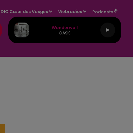
DIO Cœur des Vosges
Webradios
Podcasts
Wonderwall
OASIS