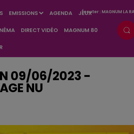
Écouter :
MAGNUM LA RA
S
EMISSIONS
AGENDA
JEUX
INÉMA
DIRECT VIDÉO
MAGNUM 80
R
EN 09/06/2023 -
NAGE NU