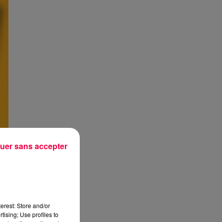
uer sans accepter
erest: Store and/or
tising; Use profiles to