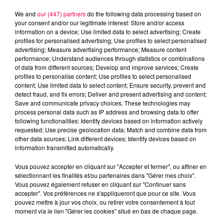
We and
our (447) partners
do the following data processing based on
your consent and/or our legitimate interest: Store and/or access
information on a device; Use limited data to select advertising; Create
profiles for personalised advertising; Use profiles to select personalised
advertising; Measure advertising performance; Measure content
performance; Understand audiences through statistics or combinations
of data from different sources; Develop and improve services; Create
profiles to personalise content; Use profiles to select personalised
content; Use limited data to select content; Ensure security, prevent and
detect fraud, and fix errors; Deliver and present advertising and content;
Save and communicate privacy choices. These technologies may
process personal data such as IP address and browsing data to offer
following functionalities: Identify devices based on information actively
Flash infos
requested; Use precise geolocation data; Match and combine data from
Crédit :
Flash infos
other data sources; Link different devices; Identify devices based on
information transmitted automatically.
podcasts/2022/11/IQSAR-du-jeudi-10-novembre.mp3
Vous pouvez accepter en cliquant sur "Accepter et fermer", ou affiner en
sélectionnant les finalités et/ou partenaires dans "Gérer mes choix".
Vous pouvez également refuser en cliquant sur "Continuer sans
accepter". Vos préférences ne s'appliqueront que pour ce site. Vous
pouvez mettre à jour vos choix, ou retirer votre consentement à tout
moment via le lien "Gérer les cookies" situé en bas de chaque page.