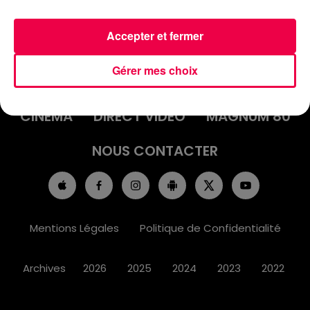
Accepter et fermer
ACCUEIL
INFOS
EMISSIONS
Gérer mes choix
AGENDA
JEUX
PODCASTS
CINÉMA
DIRECT VIDÉO
MAGNUM 80
NOUS CONTACTER
Mentions Légales
Politique de Confidentialité
Archives
2026
2025
2024
2023
2022