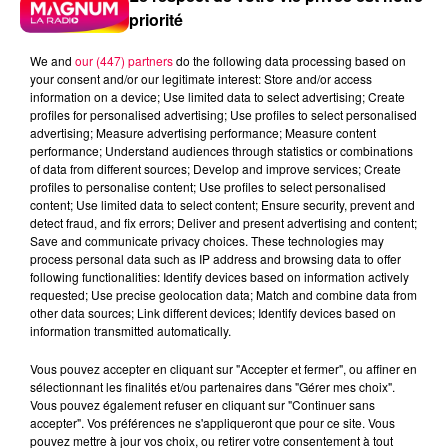
priorité
We and
our (447) partners
do the following data processing based on
your consent and/or our legitimate interest: Store and/or access
information on a device; Use limited data to select advertising; Create
profiles for personalised advertising; Use profiles to select personalised
advertising; Measure advertising performance; Measure content
performance; Understand audiences through statistics or combinations
of data from different sources; Develop and improve services; Create
profiles to personalise content; Use profiles to select personalised
content; Use limited data to select content; Ensure security, prevent and
detect fraud, and fix errors; Deliver and present advertising and content;
Save and communicate privacy choices. These technologies may
process personal data such as IP address and browsing data to offer
following functionalities: Identify devices based on information actively
requested; Use precise geolocation data; Match and combine data from
other data sources; Link different devices; Identify devices based on
information transmitted automatically.
Vous pouvez accepter en cliquant sur "Accepter et fermer", ou affiner en
podcasts/2024/03/IQSAR-du-jeudi-14-mars.mp3
sélectionnant les finalités et/ou partenaires dans "Gérer mes choix".
Vous pouvez également refuser en cliquant sur "Continuer sans
accepter". Vos préférences ne s'appliqueront que pour ce site. Vous
pouvez mettre à jour vos choix, ou retirer votre consentement à tout