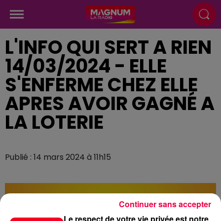
L'INFO QUI SERT A RIEN
14/03/2024 - ELLE
S'ENFERME CHEZ ELLE
APRES AVOIR GAGNÉ A
LA LOTERIE
Publié : 14 mars 2024 à 11h15
Continuer sans accepter
Le respect de votre vie privée est notre