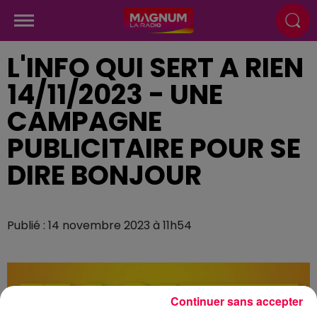
L'INFO QUI SERT A RIEN
14/11/2023 - UNE
CAMPAGNE
PUBLICITAIRE POUR SE
DIRE BONJOUR
Publié : 14 novembre 2023 à 11h54
Continuer sans accepter