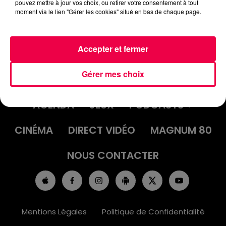
pouvez mettre à jour vos choix, ou retirer votre consentement à tout
moment via le lien "Gérer les cookies" situé en bas de chaque page.
Accepter et fermer
Gérer mes choix
ACCUEIL
INFOS
EMISSIONS
AGENDA
JEUX
PODCASTS
CINÉMA
DIRECT VIDÉO
MAGNUM 80
NOUS CONTACTER
Mentions Légales
Politique de Confidentialité