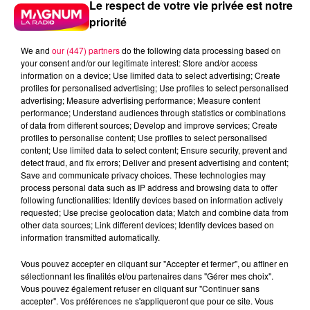
Le respect de votre vie privée est notre
priorité
We and
our (447) partners
do the following data processing based on
your consent and/or our legitimate interest: Store and/or access
information on a device; Use limited data to select advertising; Create
profiles for personalised advertising; Use profiles to select personalised
advertising; Measure advertising performance; Measure content
performance; Understand audiences through statistics or combinations
of data from different sources; Develop and improve services; Create
profiles to personalise content; Use profiles to select personalised
content; Use limited data to select content; Ensure security, prevent and
detect fraud, and fix errors; Deliver and present advertising and content;
Save and communicate privacy choices. These technologies may
process personal data such as IP address and browsing data to offer
following functionalities: Identify devices based on information actively
requested; Use precise geolocation data; Match and combine data from
other data sources; Link different devices; Identify devices based on
information transmitted automatically.
podcasts/2023/11/IQSAR-du-mardi-14-
Vous pouvez accepter en cliquant sur "Accepter et fermer", ou affiner en
sélectionnant les finalités et/ou partenaires dans "Gérer mes choix".
novembre.mp3
Vous pouvez également refuser en cliquant sur "Continuer sans
accepter". Vos préférences ne s'appliqueront que pour ce site. Vous