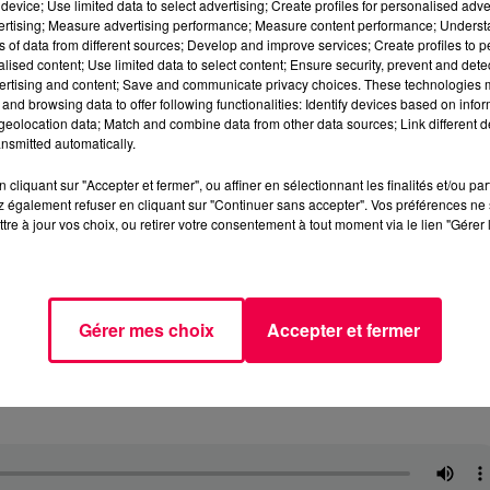
device; Use limited data to select advertising; Create profiles for personalised adver
vertising; Measure advertising performance; Measure content performance; Unders
ns of data from different sources; Develop and improve services; Create profiles to 
alised content; Use limited data to select content; Ensure security, prevent and detect
ertising and content; Save and communicate privacy choices. These technologies
and browsing data to offer following functionalities: Identify devices based on infor
eolocation data; Match and combine data from other data sources; Link different de
nsmitted automatically.
cliquant sur "Accepter et fermer", ou affiner en sélectionnant les finalités et/ou pa
 également refuser en cliquant sur "Continuer sans accepter". Vos préférences ne 
tre à jour vos choix, ou retirer votre consentement à tout moment via le lien "Gérer 
Gérer mes choix
Accepter et fermer