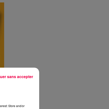
uer sans accepter
erest: Store and/or