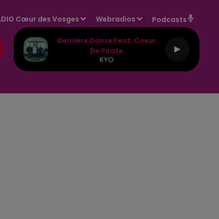
DIO Cœur des Vosges
Webradios
Podcasts
Dernière Danse Feat. Coeur
De Pirate
KYO