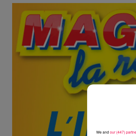
We and
our (447) partn