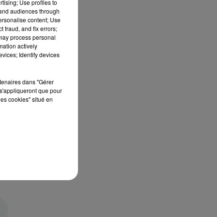
tising; Use profiles to
tand audiences through
personalise content; Use
 fraud, and fix errors;
 may process personal
mation actively
vices; Identify devices
rtenaires dans "Gérer
s'appliqueront que pour
les cookies" situé en