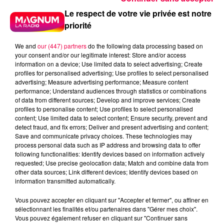
Le respect de votre vie privée est notre
priorité
We and
our (447) partners
do the following data processing based on
your consent and/or our legitimate interest: Store and/or access
information on a device; Use limited data to select advertising; Create
profiles for personalised advertising; Use profiles to select personalised
advertising; Measure advertising performance; Measure content
performance; Understand audiences through statistics or combinations
of data from different sources; Develop and improve services; Create
profiles to personalise content; Use profiles to select personalised
content; Use limited data to select content; Ensure security, prevent and
detect fraud, and fix errors; Deliver and present advertising and content;
Save and communicate privacy choices. These technologies may
process personal data such as IP address and browsing data to offer
following functionalities: Identify devices based on information actively
requested; Use precise geolocation data; Match and combine data from
other data sources; Link different devices; Identify devices based on
information transmitted automatically.
Vous pouvez accepter en cliquant sur "Accepter et fermer", ou affiner en
sélectionnant les finalités et/ou partenaires dans "Gérer mes choix".
podcasts/2024/02/IQSAR-du-vendredi-16-
Vous pouvez également refuser en cliquant sur "Continuer sans
fevrier.mp3