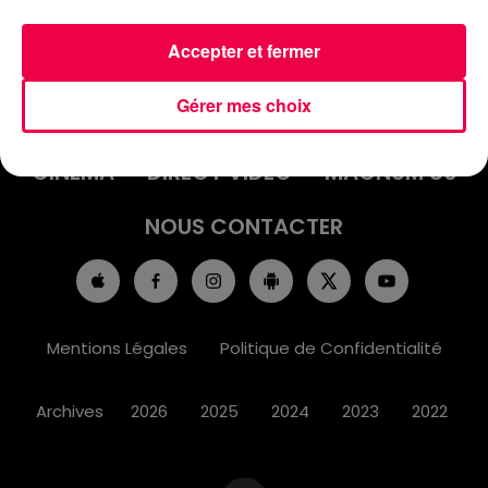
Accepter et fermer
ACCUEIL
INFOS
EMISSIONS
Gérer mes choix
AGENDA
JEUX
PODCASTS
CINÉMA
DIRECT VIDÉO
MAGNUM 80
NOUS CONTACTER
Mentions Légales
Politique de Confidentialité
Archives
2026
2025
2024
2023
2022