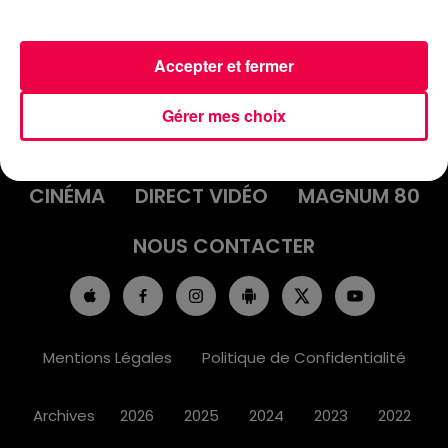
Accepter et fermer
ACCUEIL
INFOS
EMISSIONS
Gérer mes choix
AGENDA
JEUX
PODCASTS
CINÉMA
DIRECT VIDÉO
MAGNUM 80
NOUS CONTACTER
Mentions Légales
Politique de Confidentialité
Archives
2026
2025
2024
2023
2022