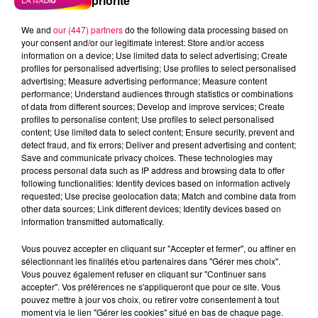
priorité
We and
our (447) partners
do the following data processing based on
your consent and/or our legitimate interest: Store and/or access
information on a device; Use limited data to select advertising; Create
profiles for personalised advertising; Use profiles to select personalised
advertising; Measure advertising performance; Measure content
performance; Understand audiences through statistics or combinations
of data from different sources; Develop and improve services; Create
profiles to personalise content; Use profiles to select personalised
content; Use limited data to select content; Ensure security, prevent and
detect fraud, and fix errors; Deliver and present advertising and content;
Save and communicate privacy choices. These technologies may
process personal data such as IP address and browsing data to offer
following functionalities: Identify devices based on information actively
requested; Use precise geolocation data; Match and combine data from
other data sources; Link different devices; Identify devices based on
information transmitted automatically.
podcasts/2023/06/IQSAR-du-lundi-19-juin.mp3
Vous pouvez accepter en cliquant sur "Accepter et fermer", ou affiner en
sélectionnant les finalités et/ou partenaires dans "Gérer mes choix".
Vous pouvez également refuser en cliquant sur "Continuer sans
accepter". Vos préférences ne s'appliqueront que pour ce site. Vous
pouvez mettre à jour vos choix, ou retirer votre consentement à tout
moment via le lien "Gérer les cookies" situé en bas de chaque page.