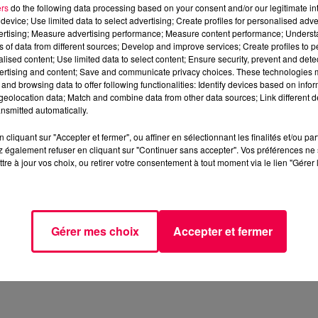
ers
do the following data processing based on your consent and/or our legitimate int
device; Use limited data to select advertising; Create profiles for personalised adver
vertising; Measure advertising performance; Measure content performance; Unders
ns of data from different sources; Develop and improve services; Create profiles to 
alised content; Use limited data to select content; Ensure security, prevent and detect
ertising and content; Save and communicate privacy choices. These technologies
and browsing data to offer following functionalities: Identify devices based on infor
eolocation data; Match and combine data from other data sources; Link different de
nsmitted automatically.
cliquant sur "Accepter et fermer", ou affiner en sélectionnant les finalités et/ou pa
 également refuser en cliquant sur "Continuer sans accepter". Vos préférences ne 
tre à jour vos choix, ou retirer votre consentement à tout moment via le lien "Gérer 
Gérer mes choix
Accepter et fermer