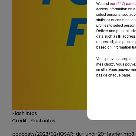
We and
our (447) partn
access information on a 
select personalised ad
statistics or combinatio
profiles to select person
Deliver and present adv
data such as IP address 
requested; Use precise g
based on information tra
Vous pouvez accepter en 
mes choix". Vous pouvez
ce site. Vous pouvez met
bas de chaque page.
Flash infos
Crédit :
Flash infos
podcasts/2023/02/IQSAR-du-lundi-20-fevrier.mp3