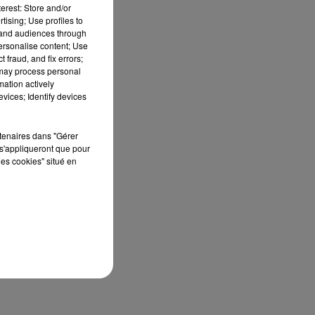
erest: Store and/or
tising; Use profiles to
tand audiences through
personalise content; Use
 fraud, and fix errors;
 may process personal
mation actively
vices; Identify devices
rtenaires dans "Gérer
s'appliqueront que pour
les cookies" situé en