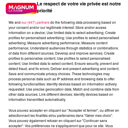
Le respect de votre vie privée est notre
priorité
We and
our (447) partners
do the following data processing based on
your consent and/or our legitimate interest: Store and/or access
information on a device; Use limited data to select advertising; Create
profiles for personalised advertising; Use profiles to select personalised
advertising; Measure advertising performance; Measure content
performance; Understand audiences through statistics or combinations
of data from different sources; Develop and improve services; Create
profiles to personalise content; Use profiles to select personalised
content; Use limited data to select content; Ensure security, prevent and
detect fraud, and fix errors; Deliver and present advertising and content;
Save and communicate privacy choices. These technologies may
process personal data such as IP address and browsing data to offer
following functionalities: Identify devices based on information actively
requested; Use precise geolocation data; Match and combine data from
Flash infos
other data sources; Link different devices; Identify devices based on
Crédit :
Flash infos
information transmitted automatically.
Vous pouvez accepter en cliquant sur "Accepter et fermer", ou affiner en
podcasts/2022/11/IQSAR-du-mardi-22-
sélectionnant les finalités et/ou partenaires dans "Gérer mes choix".
novembre.mp3
Vous pouvez également refuser en cliquant sur "Continuer sans
accepter". Vos préférences ne s'appliqueront que pour ce site. Vous