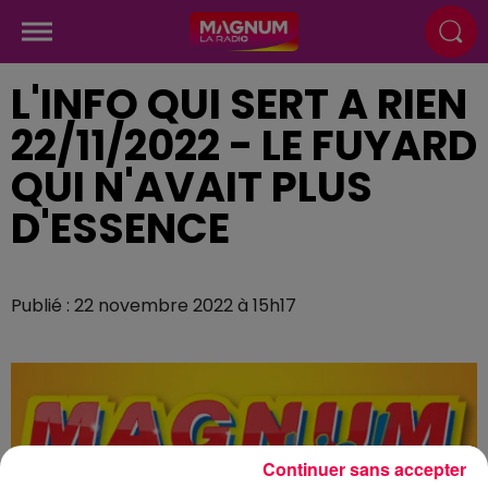
L'INFO QUI SERT A RIEN
22/11/2022 - LE FUYARD
QUI N'AVAIT PLUS
D'ESSENCE
Publié : 22 novembre 2022 à 15h17
Continuer sans accepter