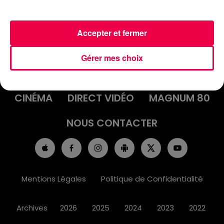
Accepter et fermer
ACCUEIL
INFOS
EMISSIONS
Gérer mes choix
AGENDA
JEUX
PODCASTS
CINÉMA
DIRECT VIDÉO
MAGNUM 80
NOUS CONTACTER
Mentions Légales
Politique de Confidentialité
Archives
2026
2025
2024
2023
2022