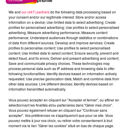
priorité
We and
our (447) partners
do the following data processing based on
your consent and/or our legitimate interest: Store and/or access
information on a device; Use limited data to select advertising; Create
profiles for personalised advertising; Use profiles to select personalised
advertising; Measure advertising performance; Measure content
performance; Understand audiences through statistics or combinations
of data from different sources; Develop and improve services; Create
profiles to personalise content; Use profiles to select personalised
content; Use limited data to select content; Ensure security, prevent and
detect fraud, and fix errors; Deliver and present advertising and content;
Save and communicate privacy choices. These technologies may
process personal data such as IP address and browsing data to offer
following functionalities: Identify devices based on information actively
requested; Use precise geolocation data; Match and combine data from
other data sources; Link different devices; Identify devices based on
information transmitted automatically.
podcasts/2024/05/IQSAR-du-jeudi-23-mai.mp3
Vous pouvez accepter en cliquant sur "Accepter et fermer", ou affiner en
sélectionnant les finalités et/ou partenaires dans "Gérer mes choix".
Vous pouvez également refuser en cliquant sur "Continuer sans
accepter". Vos préférences ne s'appliqueront que pour ce site. Vous
pouvez mettre à jour vos choix, ou retirer votre consentement à tout
moment via le lien "Gérer les cookies" situé en bas de chaque page.