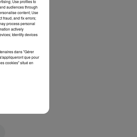
tising; Use profiles to
tand audiences through
personalise content; Use
 fraud, and fix errors;
 may process personal
mation actively
vices; Identify devices
rtenaires dans "Gérer
s'appliqueront que pour
les cookies" situé en