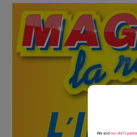
We and
our (447) partn