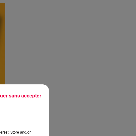
uer sans accepter
erest: Store and/or