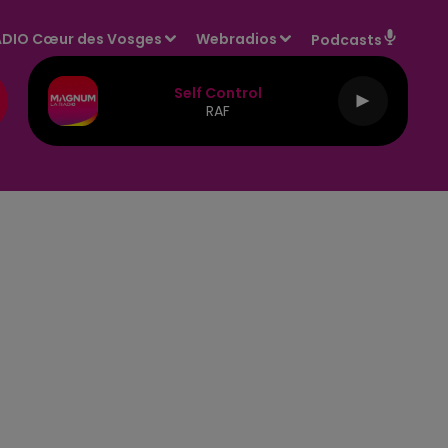
DIO Cœur des Vosges
Webradios
Podcasts
Self Control
RAF