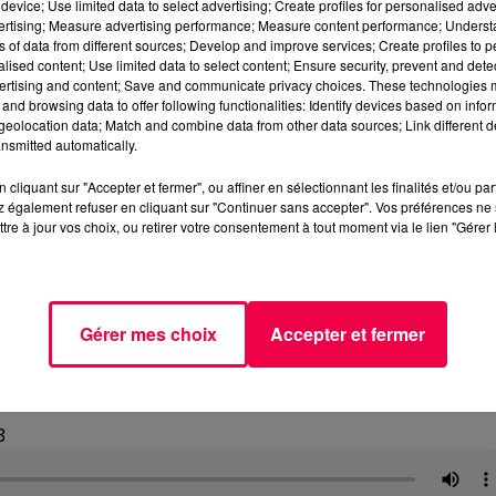
device; Use limited data to select advertising; Create profiles for personalised adver
vertising; Measure advertising performance; Measure content performance; Unders
ns of data from different sources; Develop and improve services; Create profiles to 
alised content; Use limited data to select content; Ensure security, prevent and detect
ertising and content; Save and communicate privacy choices. These technologies
and browsing data to offer following functionalities: Identify devices based on infor
eolocation data; Match and combine data from other data sources; Link different de
nsmitted automatically.
cliquant sur "Accepter et fermer", ou affiner en sélectionnant les finalités et/ou pa
 également refuser en cliquant sur "Continuer sans accepter". Vos préférences ne 
tre à jour vos choix, ou retirer votre consentement à tout moment via le lien "Gérer 
Gérer mes choix
Accepter et fermer
3