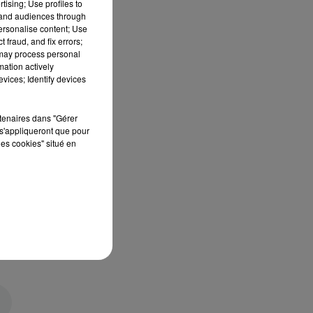
tising; Use profiles to
tand audiences through
personalise content; Use
 fraud, and fix errors;
 may process personal
mation actively
vices; Identify devices
rtenaires dans "Gérer
s'appliqueront que pour
les cookies" situé en