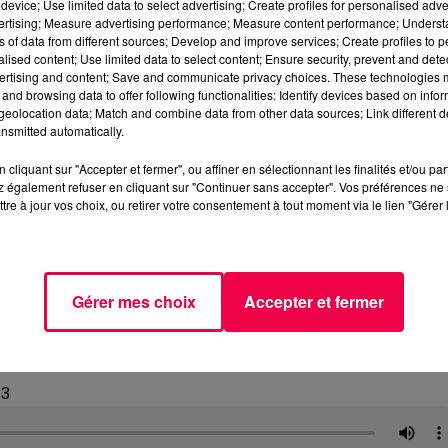
device; Use limited data to select advertising; Create profiles for personalised adver
vertising; Measure advertising performance; Measure content performance; Unders
ns of data from different sources; Develop and improve services; Create profiles to 
alised content; Use limited data to select content; Ensure security, prevent and detect
ertising and content; Save and communicate privacy choices. These technologies
and browsing data to offer following functionalities: Identify devices based on infor
eolocation data; Match and combine data from other data sources; Link different de
nsmitted automatically.
cliquant sur "Accepter et fermer", ou affiner en sélectionnant les finalités et/ou pa
 également refuser en cliquant sur "Continuer sans accepter". Vos préférences ne 
tre à jour vos choix, ou retirer votre consentement à tout moment via le lien "Gérer 
Gérer mes choix
Accepter et fermer
p3