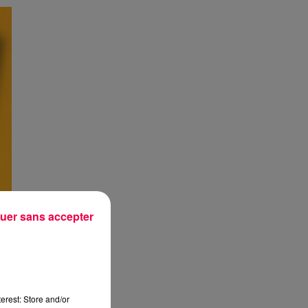
uer sans accepter
erest: Store and/or