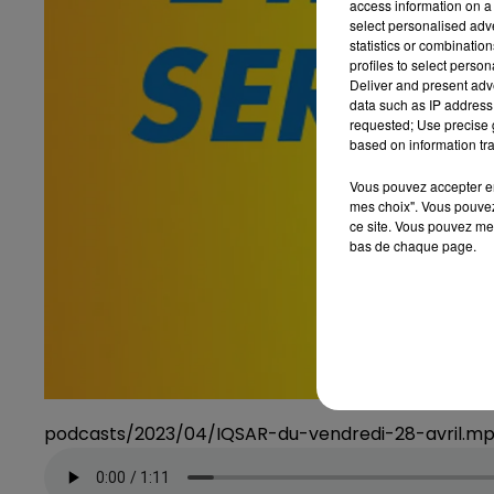
access information on a 
select personalised ad
statistics or combinatio
profiles to select person
Deliver and present adv
data such as IP address 
requested; Use precise g
based on information tra
Vous pouvez accepter en 
mes choix". Vous pouvez
ce site. Vous pouvez met
bas de chaque page.
podcasts/2023/04/IQSAR-du-vendredi-28-avril.m