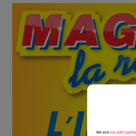
We and
our (447) partn