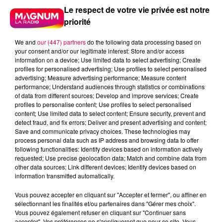
Le respect de votre vie privée est notre
priorité
We and
our (447) partners
do the following data processing based on
your consent and/or our legitimate interest: Store and/or access
information on a device; Use limited data to select advertising; Create
profiles for personalised advertising; Use profiles to select personalised
advertising; Measure advertising performance; Measure content
performance; Understand audiences through statistics or combinations
of data from different sources; Develop and improve services; Create
profiles to personalise content; Use profiles to select personalised
content; Use limited data to select content; Ensure security, prevent and
detect fraud, and fix errors; Deliver and present advertising and content;
Save and communicate privacy choices. These technologies may
process personal data such as IP address and browsing data to offer
following functionalities: Identify devices based on information actively
requested; Use precise geolocation data; Match and combine data from
other data sources; Link different devices; Identify devices based on
information transmitted automatically.
Flash infos
Crédit :
Flash infos
Vous pouvez accepter en cliquant sur "Accepter et fermer", ou affiner en
sélectionnant les finalités et/ou partenaires dans "Gérer mes choix".
podcasts/2022/11/IQSAR-du-lundi-28-novembre.mp3
Vous pouvez également refuser en cliquant sur "Continuer sans
accepter". Vos préférences ne s'appliqueront que pour ce site. Vous