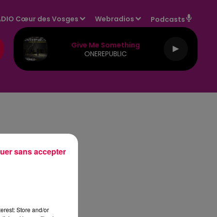
DIO Cœur des Vosges
Webradios
Podcasts
Give Me Something
ONEREPUBLIC
uer sans accepter
erest: Store and/or