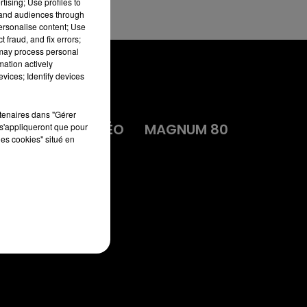
tising; Use profiles to
tand audiences through
personalise content; Use
 fraud, and fix errors;
 may process personal
mation actively
vices; Identify devices
rtenaires dans "Gérer
MA
DIRECT VIDÉO
MAGNUM 80
s'appliqueront que pour
les cookies" situé en