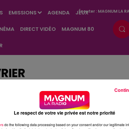
Écouter :
MAGNUM LA RA
S
EMISSIONS
AGENDA
JEUX
INÉMA
DIRECT VIDÉO
MAGNUM 80
R
VRIER
Contin
Le respect de votre vie privée est notre priorité
ers
do the following data processing based on your consent and/or our legitimate int