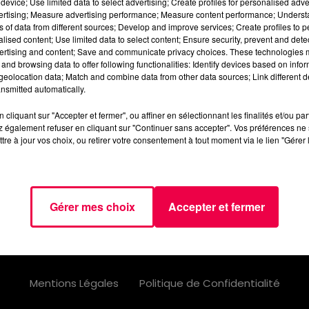
device; Use limited data to select advertising; Create profiles for personalised adver
vertising; Measure advertising performance; Measure content performance; Unders
ns of data from different sources; Develop and improve services; Create profiles to 
alised content; Use limited data to select content; Ensure security, prevent and detect
ertising and content; Save and communicate privacy choices. These technologies
and browsing data to offer following functionalities: Identify devices based on infor
eolocation data; Match and combine data from other data sources; Link different de
nsmitted automatically.
cliquant sur "Accepter et fermer", ou affiner en sélectionnant les finalités et/ou pa
AGENDA
JEUX
PODCASTS
CINÉ
 également refuser en cliquant sur "Continuer sans accepter". Vos préférences ne 
tre à jour vos choix, ou retirer votre consentement à tout moment via le lien "Gérer 
NOUS CONTACTER
Gérer mes choix
Accepter et fermer
Mentions Légales
Politique de Confidentialité