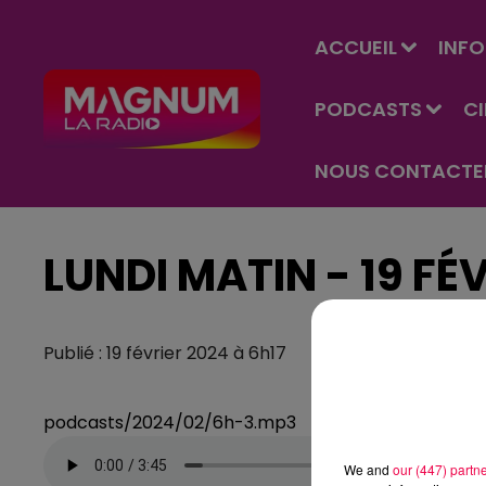
ACCUEIL
INFO
PODCASTS
C
NOUS CONTACTE
LUNDI MATIN - 19 FÉ
Publié : 19 février 2024 à 6h17
podcasts/2024/02/6h-3.mp3
We and
our (447) partn