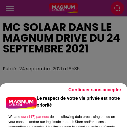
MC SOLAAR DANS LE
MAGNUM DRIVE DU 24
SEPTEMBRE 2021
Publié : 24 septembre 2021 à 16h35
Continuer sans accepter
Le respect de votre vie privée est notre
priorité
We and
our (447) partners
do the following data processing based on
your consent and/or our legitimate interest: Store and/or access
information on a device; Use limited data to select advertising; Create