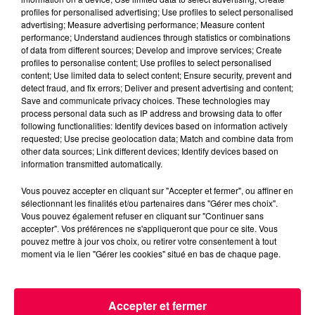
profiles for personalised advertising; Use profiles to select personalised
advertising; Measure advertising performance; Measure content
performance; Understand audiences through statistics or combinations
of data from different sources; Develop and improve services; Create
profiles to personalise content; Use profiles to select personalised
content; Use limited data to select content; Ensure security, prevent and
detect fraud, and fix errors; Deliver and present advertising and content;
Save and communicate privacy choices. These technologies may
2021/09/20210924_MC-Solaar-Interview-
process personal data such as IP address and browsing data to offer
following functionalities: Identify devices based on information actively
Magnum.mp3
requested; Use precise geolocation data; Match and combine data from
other data sources; Link different devices; Identify devices based on
information transmitted automatically.
Vous pouvez accepter en cliquant sur "Accepter et fermer", ou affiner en
sélectionnant les finalités et/ou partenaires dans "Gérer mes choix".
Vous pouvez également refuser en cliquant sur "Continuer sans
accepter". Vos préférences ne s'appliqueront que pour ce site. Vous
pouvez mettre à jour vos choix, ou retirer votre consentement à tout
moment via le lien "Gérer les cookies" situé en bas de chaque page.
ACCUEIL
INFOS
EMISSIONS
AGENDA
JEUX
PODCASTS
Accepter et fermer